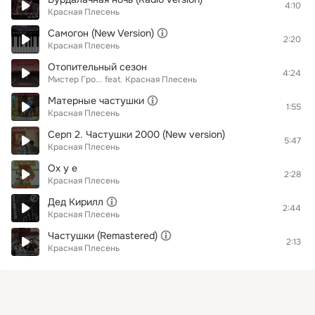
4:10
Красная Плесень
Самогон (New Version)
2:20
Красная Плесень
Отопительный сезон
4:24
Мистер Гро...
feat.
Красная Плесень
Матерные частушки
1:55
Красная Плесень
Серп 2. Частушки 2000 (New version)
5:47
Красная Плесень
Ох у е
2:28
Красная Плесень
Дед Кирилл
2:44
Красная Плесень
Частушки (Remastered)
2:13
Красная Плесень