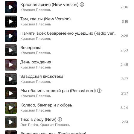
Красная армия (New version)
2:06
Красная Плесень
Там, где ты (New Version)
3:16
Красная Плесень
Памяти всех безвременно ушедших (Radio version)
2:28
Красная Плесень
Вечеринка
2:50
Красная Плесень
День рождения
2:49
Красная Плесень
Заводская дискотека
3:27
Красная Плесень
Мы ебались первый раз (Remastered)
2:37
Красная Плесень
Колесо, бампер и любовь
3:24
Красная Плесень
Тихо в лесу (New)
2:51
Don Padro
Красная Плесень
Вурдалачная ночь (Radio version)