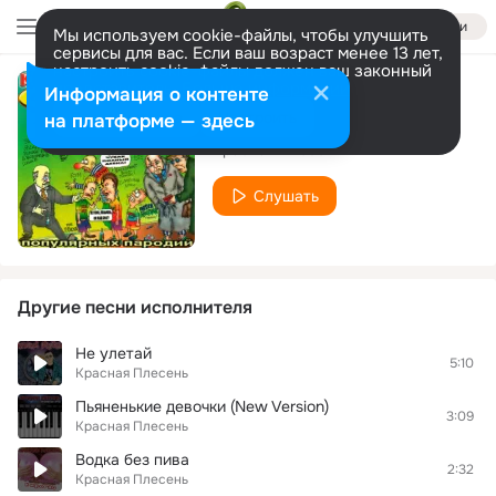
Войти
Мы используем cookie-файлы, чтобы улучшить
сервисы для вас. Если ваш возраст менее 13 лет,
настроить cookie-файлы должен ваш законный
представитель.
Больше информации
Информация о контенте
Банан
Разрешить все
Настроить
на платформе — здесь
Красная Плесень
Слушать
Другие песни исполнителя
Не улетай
5:10
Красная Плесень
Пьяненькие девочки (New Version)
3:09
Красная Плесень
Водка без пива
2:32
Красная Плесень