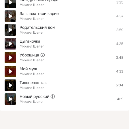
3:35
Михаил Шелег
За глаза твои карие
4:37
Михаил Шелег
Родительский дом
3:59
Михаил Шелег
Цыганочка
4:25
Михаил Шелег
Уборщица
3:48
Михаил Шелег
Мой муж
4:33
Михаил Шелег
Тихонечко так
5:04
Михаил Шелег
Новый русский
4:19
Михаил Шелег