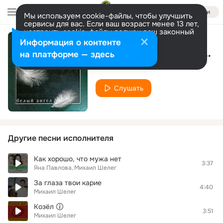
Войти
Мы используем cookie-файлы, чтобы улучшить
сервисы для вас. Если ваш возраст менее 13 лет,
настроить cookie-файлы должен ваш законный
представитель.
Больше информации
Информация о контенте
За тебя (За твои глаза карие)
Разрешить все
Настроить
на платформе — здесь
Михаил Шелег
Слушать
Другие песни исполнителя
Как хорошо, что мужа нет
3:37
Яна Павлова
Михаил Шелег
За глаза твои карие
4:40
Михаил Шелег
Козёл
3:51
Михаил Шелег