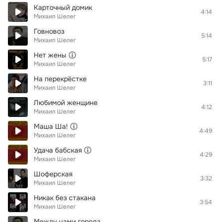
Карточный домик
4:14
Михаил Шелег
Говновоз
5:14
Михаил Шелег
Нет жены
5:17
Михаил Шелег
На перекрёстке
3:11
Михаил Шелег
Любимой женщине
4:12
Михаил Шелег
Маша Ша!
4:49
Михаил Шелег
Удача бабская
4:29
Михаил Шелег
Шоферская
3:32
Михаил Шелег
Никак без стакана
3:54
Михаил Шелег
Между нами города