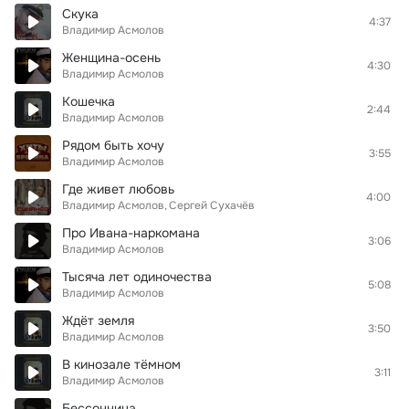
Скука
4:37
Владимир Асмолов
Женщина-осень
4:30
Владимир Асмолов
Кошечка
2:44
Владимир Асмолов
Рядом быть хочу
3:55
Владимир Асмолов
Где живет любовь
4:00
Владимир Асмолов
Сергей Сухачёв
Про Ивана-наркомана
3:06
Владимир Асмолов
Тысяча лет одиночества
5:08
Владимир Асмолов
Ждёт земля
3:50
Владимир Асмолов
В кинозале тёмном
3:11
Владимир Асмолов
Бессонница