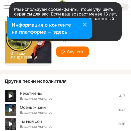
Войти
Мы используем cookie-файлы, чтобы улучшить
сервисы для вас. Если ваш возраст менее 13 лет,
настроить cookie-файлы должен ваш законный
представитель.
Больше информации
Информация о контенте
Я иду туда
Разрешить все
Настроить
на платформе — здесь
Владимир Асмолов
Слушать
Другие песни исполнителя
Рэкетмены
4:17
Владимир Асмолов
Осень жизни
3:02
Владимир Асмолов
Ты мой сон
3:36
Владимир Асмолов