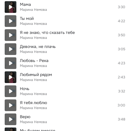
Мама
3:30
Марина Немова
Ты мой
4:22
Марина Немова
Я не знаю, что сказать тебе
3:50
Марина Немова
Девочка, не плачь
3:05
Марина Немова
Любовь - Река
4:23
Марина Немова
Любимый рядом
2:43
Марина Немова
Ночь
3:32
Марина Немова
Я тебя люблю
3:00
Марина Немова
Верю
3:48
Марина Немова
Мы будем вместе