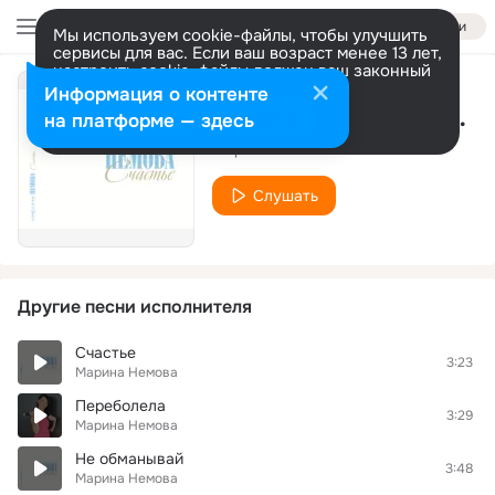
Войти
Мы используем cookie-файлы, чтобы улучшить
сервисы для вас. Если ваш возраст менее 13 лет,
настроить cookie-файлы должен ваш законный
представитель.
Больше информации
Информация о контенте
Самый лучший человек
Разрешить все
Настроить
на платформе — здесь
Марина Немова
Слушать
Другие песни исполнителя
Счастье
3:23
Марина Немова
Переболела
3:29
Марина Немова
Не обманывай
3:48
Марина Немова