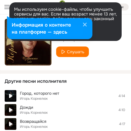
Войти
Мы используем cookie-файлы, чтобы улучшить
сервисы для вас. Если ваш возраст менее 13 лет,
настроить cookie-файлы должен ваш законный
представитель.
Больше информации
Информация о контенте
Сто лет спустя
Разрешить все
Настроить
на платформе — здесь
Игорь Корнелюк
Слушать
Другие песни исполнителя
Город, которого нет
4:14
Игорь Корнелюк
Дожди
4:10
Игорь Корнелюк
Возвращайся
4:17
Игорь Корнелюк