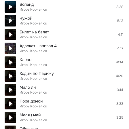
Воланд
3:38
Игорь Корнелюк
Чужой
5:12
Игорь Корнелюк
Билет на балет
4:11
Игорь Корнелюк
Адвокат - эпизод 4
4:17
Игорь Корнелюк
Клёво
4:34
Игорь Корнелюк
Ходим по Парижу
4:20
Игорь Корнелюк
Мало ли
3:14
Игорь Корнелюк
Пора домой
3:33
Игорь Корнелюк
Месяц май
3:25
Игорь Корнелюк
Обезьяна