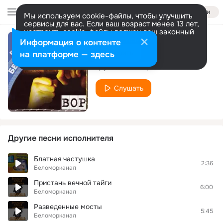
Войти
Мы используем cookie-файлы, чтобы улучшить
сервисы для вас. Если ваш возраст менее 13 лет,
настроить cookie-файлы должен ваш законный
представитель.
Больше информации
Информация о контенте
Сынок
Разрешить все
Настроить
на платформе — здесь
Группа Беломорканал
Слушать
Другие песни исполнителя
Блатная частушка
2:36
Беломорканал
Пристань вечной тайги
6:00
Беломорканал
Разведенные мосты
5:45
Беломорканал