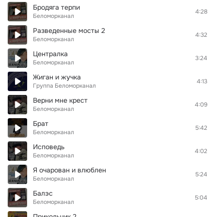
Бродяга терпи
4:28
Беломорканал
Разведенные мосты 2
4:32
Беломорканал
Централка
3:24
Беломорканал
Жиган и жучка
4:13
Группа Беломорканал
Верни мне крест
4:09
Беломорканал
Брат
5:42
Беломорканал
Исповедь
4:02
Беломорканал
Я очарован и влюблен
5:24
Беломорканал
Балэс
5:04
Беломорканал
Прикольчик 2