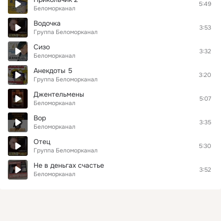
5:49
Беломорканал
Водочка
3:53
Группа Беломорканал
Сизо
3:32
Беломорканал
Анекдоты 5
3:20
Группа Беломорканал
Джентельмены
5:07
Беломорканал
Вор
3:35
Беломорканал
Отец
5:30
Группа Беломорканал
Не в деньгах счастье
3:52
Беломорканал