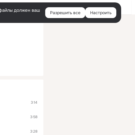
Войти
e-файлы должен ваш
Разрешить все
Настроить
Правая
колонка
3:14
3:58
3:28