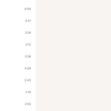
4:08
3:37
3:39
3:31
3:36
4:26
2:45
3:19
2:53