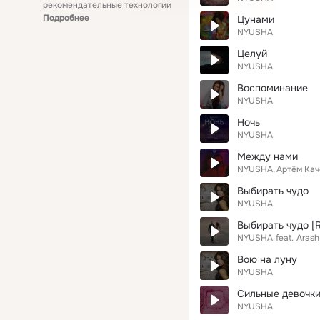
рекомендательные технологии
Подробнее
Цунами
NYUSHA
Целуй
NYUSHA
Воспоминание
NYUSHA
Ночь
NYUSHA
Между нами
NYUSHA
Артём Кач
Выбирать чудо
NYUSHA
Выбирать чудо [
NYUSHA
feat.
Arash
Вою на луну
NYUSHA
Сильные девочк
NYUSHA