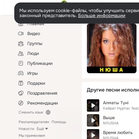
Мы используем cookie-файлы, чтобы улучшить сервис
законный представитель.
Больше информации
Левая
Главная
колонка
Видео
Группы
Люди
Публикации
Игры
Подарки
Другие песни исполн
Поздравления
Алматы Түні
Рекомендации
Кайрат Нуртас
feat
Сменить язык
Выше
Рекламодателям
Помощь
NYUSHA
Новости
Ещё
Время любить
Мы применяем
NYUSHA