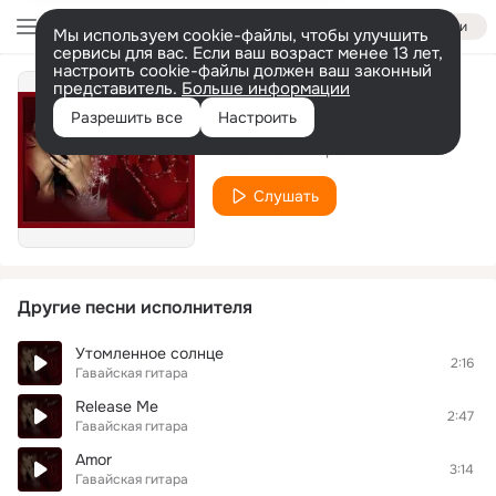
Войти
Мы используем cookie-файлы, чтобы улучшить
сервисы для вас. Если ваш возраст менее 13 лет,
настроить cookie-файлы должен ваш законный
представитель.
Больше информации
Крестный отец
Разрешить все
Настроить
Гавайская гитара
Слушать
Другие песни исполнителя
Утомленное солнце
2:16
Гавайская гитара
Release Me
2:47
Гавайская гитара
Amor
3:14
Гавайская гитара