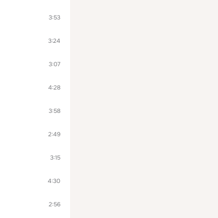
3:53
3:24
3:07
4:28
3:58
2:49
3:15
4:30
2:56