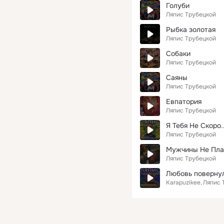
Голуби
Ляпис Трубецкой
Рыбка золотая
Ляпис Трубецкой
Собаки
Ляпис Трубецкой
Саяны
Ляпис Трубецкой
Евпатория
Ляпис Трубецкой
Я Тебя Не Скоро.
Ляпис Трубецкой
Мужчины Не Пла
Ляпис Трубецкой
Любовь повернул
Karapuzikee
Ляпис 