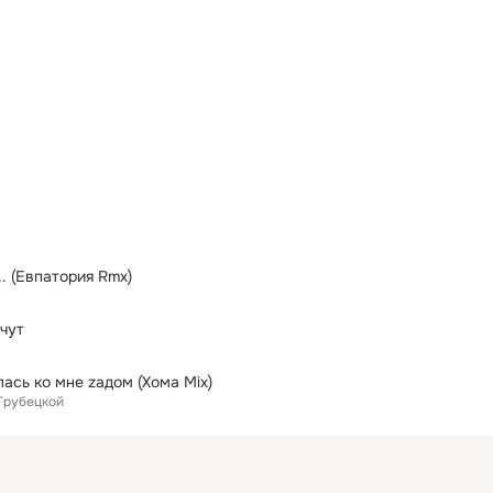
.. (Евпатория Rmx)
чут
ась ко мне zадом (Хома Mix)
Трубецкой