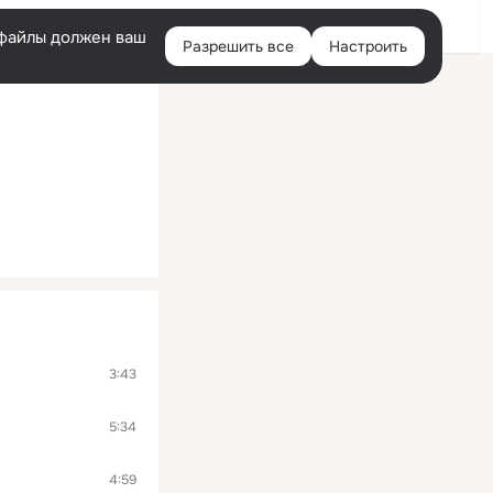
Войти
e-файлы должен ваш
Разрешить все
Настроить
Правая
колонка
3:43
5:34
4:59