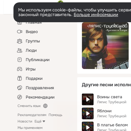
Мы используем cookie-файлы, чтобы улучшить сервис
законный представитель.
Больше информации
Левая
Главная
колонка
Видео
Группы
Люди
Публикации
Игры
Подарки
Другие песни исполн
Поздравления
Воины света
Рекомендации
Ляпис Трубецкой
Сменить язык
Яблони
Рекламодателям
Помощь
Ляпис Трубецкой
Новости
Ещё
В платье белом
Мы применяем
Ляпис Трубецкой