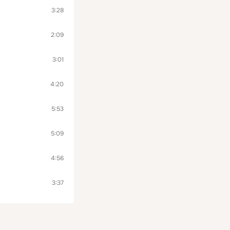
3:28
2:09
3:01
4:20
5:53
5:09
4:56
3:37