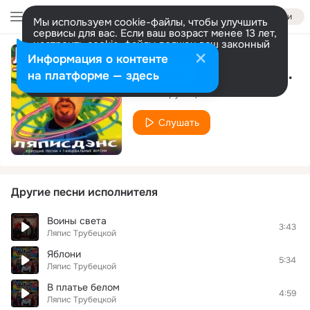
Войти
Мы используем cookie-файлы, чтобы улучшить
сервисы для вас. Если ваш возраст менее 13 лет,
настроить cookie-файлы должен ваш законный
представитель.
Больше информации
Информация о контенте
В Платье Белом Rmx
Разрешить все
Настроить
на платформе — здесь
Ляпис Трубецкой
Слушать
Другие песни исполнителя
Воины света
3:43
Ляпис Трубецкой
Яблони
5:34
Ляпис Трубецкой
В платье белом
4:59
Ляпис Трубецкой