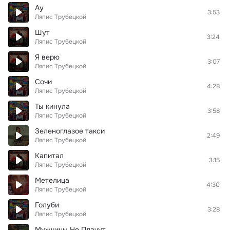
Ау
3:53
Ляпис Трубецкой
Шут
3:24
Ляпис Трубецкой
Я верю
3:07
Ляпис Трубецкой
Сочи
4:28
Ляпис Трубецкой
Ты кинула
3:58
Ляпис Трубецкой
Зеленоглазое такси
2:49
Ляпис Трубецкой
Капитал
3:15
Ляпис Трубецкой
Метелица
4:30
Ляпис Трубецкой
Голуби
3:28
Ляпис Трубецкой
Мужчины Не Плачут