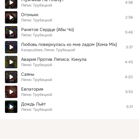
4:56
Ляпис Трубецкой
Огоньки
2:56
Ляпис Трубецкой
Ранетое Сердце (Абы Чо)
5:46
Ляпис Трубецкой
Любовь повернулась ко мне zадом (Хома Mix)
3:37
Karapuzikee
Ляпис Трубецкой
Авария Против Ляписа: Кинула
4:45
Ляпис Трубецкой
Саяны
4:20
Ляпис Трубецкой
Евпатория
5:53
Ляпис Трубецкой
Дождь Льёт
5:31
Ляпис Трубецкой