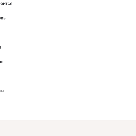
юбится
овь
и
лю
ни