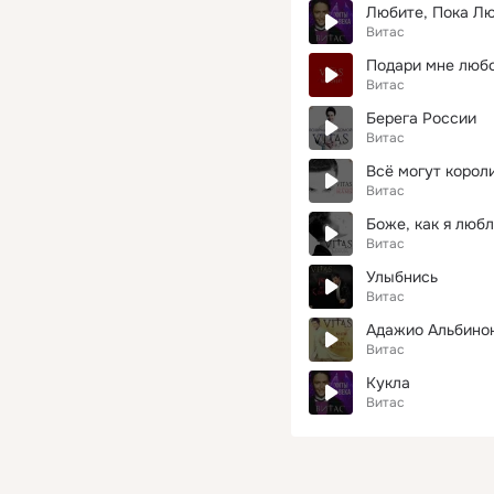
Любите, Пока Л
Витас
Подари мне люб
Витас
Берега России
Витас
Всё могут корол
Витас
Боже, как я люб
Витас
Улыбнись
Витас
Адажио Альбино
Витас
Кукла
Витас