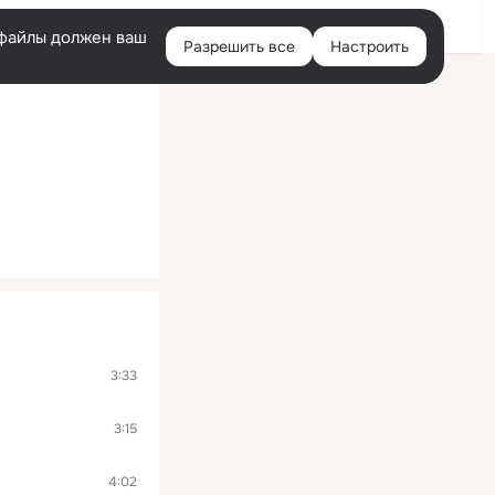
Войти
e-файлы должен ваш
Разрешить все
Настроить
Правая
колонка
3:33
3:15
4:02