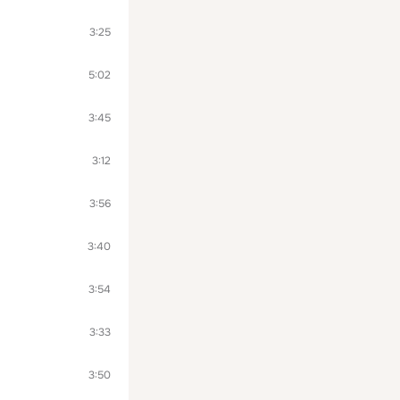
3:25
5:02
3:45
3:12
3:56
3:40
3:54
3:33
3:50