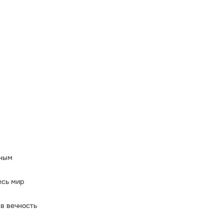
иным
есь мир
в вечность