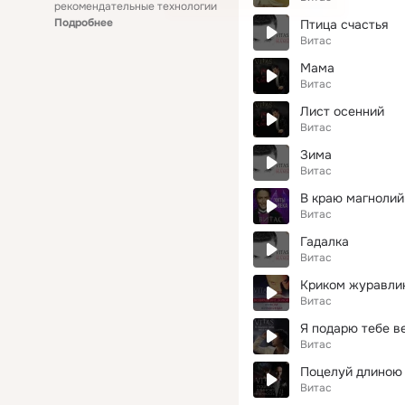
рекомендательные технологии
Подробнее
Птица счастья
Витас
Мама
Витас
Лист осенний
Витас
Зима
Витас
В краю магнолий
Витас
Гадалка
Витас
Криком журавл
Витас
Я подарю тебе в
Витас
Поцелуй длиною 
Витас