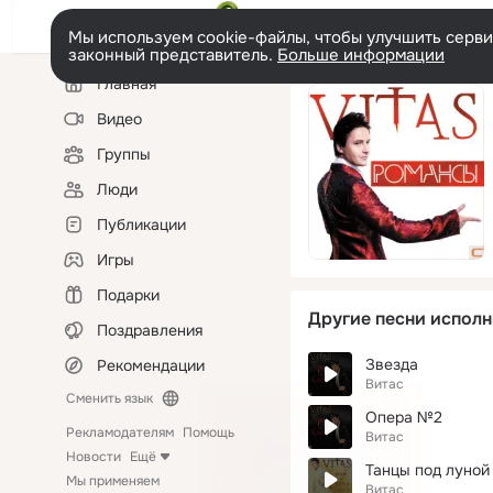
Мы используем cookie-файлы, чтобы улучшить сервис
законный представитель.
Больше информации
Левая
Главная
колонка
Видео
Группы
Люди
Публикации
Игры
Подарки
Другие песни исполн
Поздравления
Звезда
Рекомендации
Витас
Сменить язык
Опера №2
Рекламодателям
Помощь
Витас
Новости
Ещё
Танцы под луной
Мы применяем
Витас