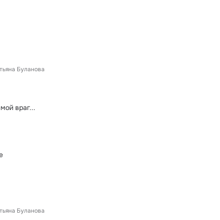
ы
тьяна Буланова
мой враг...
е
тьяна Буланова