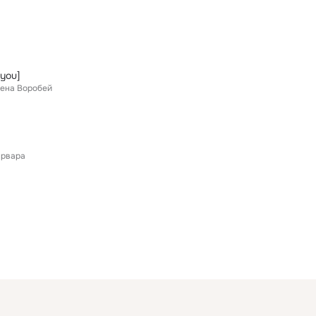
 you]
ена Воробей
арвара