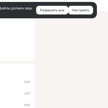
Войти
e-файлы должен ваш
Разрешить все
Настроить
Правая
колонка
2:55
3:27
3:54