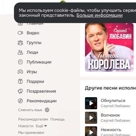
Мы используем cookie-файлы, чтобы улучшить сервис
законный представитель.
Больше информации
Левая
Главная
колонка
Видео
Группы
Люди
Публикации
Игры
Подарки
Другие песни исполн
Поздравления
Обнулиться
Рекомендации
Сергей Любавин
Сменить язык
Волчонок
Рекламодателям
Помощь
Сергей Любавин
Новости
Ещё
Нежность
Мы применяем
Сергей Любавин