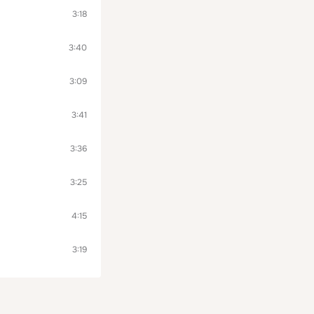
3:18
3:40
3:09
3:41
3:36
3:25
4:15
3:19