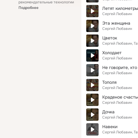
рекомендательные технологии
Подробнее
Летят километр
Сергей Любавин
Эта женщина
Сергей Любавин
Цветок
Сергей Любавин
Та
Холодает
Сергей Любавин
Не говорите, кто 
Сергей Любавин
Тополя
Сергей Любавин
Краденое счасть
Сергей Любавин
Дочка
Сергей Любавин
Навеки
Сергей Любавин
Та