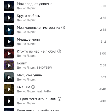
Моя вредная девочка
3:11
Денис Лирик
Круто любить
3:55
Денис Лирик
Моя маленькая истеричка
2:58
Денис Лирик
Младше меня
3:12
Денис Лирик
Кто-то из нас не любил
3:00
Денис Лирик
Болит
2:58
Денис Лирик
TIMOFEEW
Мам, она ушла
3:12
Денис Лирик
Бывшие
4:40
Денис Лирик
feat.
FARA
Ты для меня икона, мам
4:01
Денис Лирик
Если дома не ждёт никто