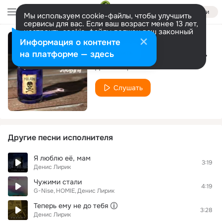
Войти
Мы используем cookie-файлы, чтобы улучшить
сервисы для вас. Если ваш возраст менее 13 лет,
настроить cookie-файлы должен ваш законный
представитель.
Больше информации
Информация о контенте
Полюбила плохого пацана
Разрешить все
Настроить
на платформе — здесь
Денис Лирик
Слушать
Другие песни исполнителя
Я люблю её, мам
3:19
Денис Лирик
Чужими стали
4:19
G-Nise
HOMIE
Денис Лирик
Теперь ему не до тебя
3:28
Денис Лирик