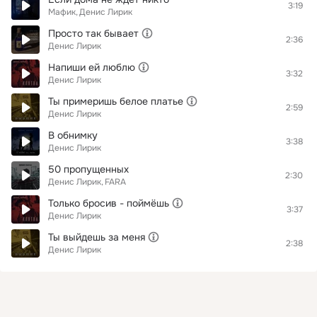
3:19
Мафик
Денис Лирик
Просто так бывает
2:36
Денис Лирик
Напиши ей люблю
3:32
Денис Лирик
Ты примеришь белое платье
2:59
Денис Лирик
В обнимку
3:38
Денис Лирик
50 пропущенных
2:30
Денис Лирик
FARA
Только бросив - поймёшь
3:37
Денис Лирик
Ты выйдешь за меня
2:38
Денис Лирик