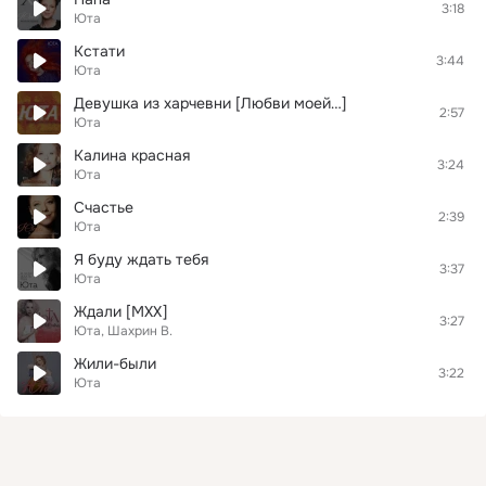
3:18
Юта
Кстати
3:44
Юта
Девушка из харчевни [Любви моей…]
2:57
Юта
Калина красная
3:24
Юта
Счастье
2:39
Юта
Я буду ждать тебя
3:37
Юта
Ждали [МХХ]
3:27
Юта, Шахрин В.
Жили-были
3:22
Юта