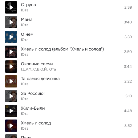
Струна
2:39
Юта
Мама
3:40
Юта
О нем
3:39
Юта
Хмель и солод (альбом "Хмель и солод")
3:50
Юта
Окопные свечи
3:44
I.L.A.Y.
С.В.О.Й
Юта
Та самая девчонка
2:22
Юта
За Россию!
3:13
Юта
Жили-Были
4:48
Юта
Хмель и солод
3:52
Юта
Папа