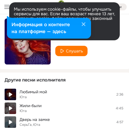
Войти
Мы используем cookie-файлы, чтобы улучшить
сервисы для вас. Если ваш возраст менее 13 лет,
настроить cookie-файлы должен ваш законный
представитель.
Больше информации
Информация о контенте
Very good
Разрешить все
Настроить
на платформе — здесь
Юта
Слушать
Другие песни исполнителя
Любимый мой
2:36
Юта
Жили-были
4:45
Юта
Дверь на замке
4:57
СерьГа
Юта