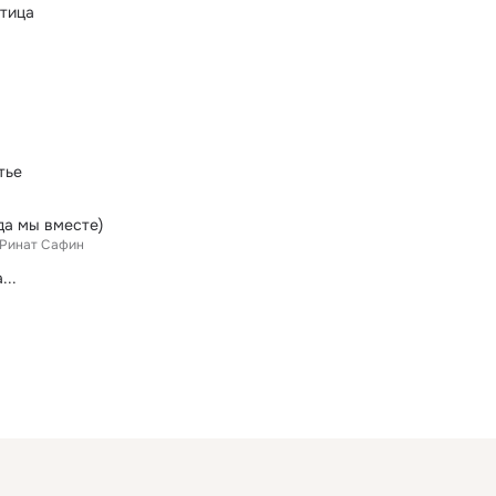
птица
тье
да мы вместе)
Ринат Сафин
...