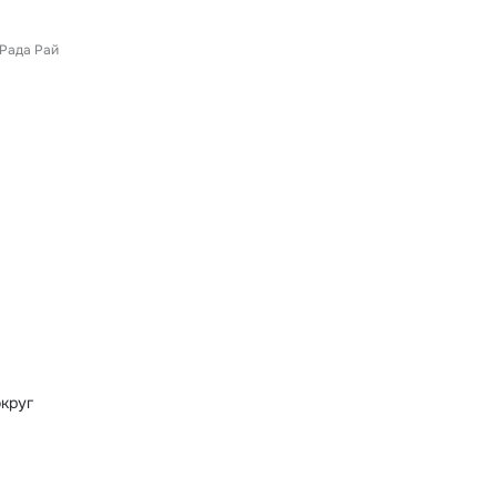
Рада Рай
округ