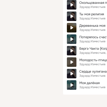
Окольцованная 
Эдуард Изместьев
Ты моя религия
Эдуард Изместьев
Деревенька моя
Эдуард Изместьев
Потерялось счас
Эдуард Изместьев
Бергэ Чакта (Ког
Эдуард Изместьев
Молодость-птица
Эдуард Изместьев
Сердце хулигана
Эдуард Изместьев
Моя далёкая
Эдуард Изместьев