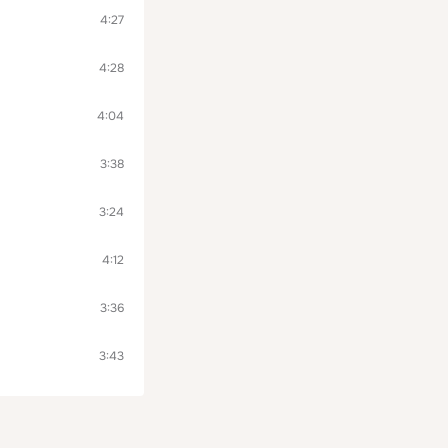
4:27
4:28
4:04
3:38
3:24
4:12
3:36
3:43