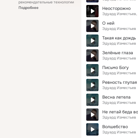
рекомендательные технологии
Подробнее
Неосторожно
Эдуард Изместьев
О ней
Эдуард Изместьев
Такая как дождь
Эдуард Изместьев
Зелёные глаза
Эдуард Изместьев
Письмо Богу
Эдуард Изместьев
Ревность глупая
Эдуард Изместьев
Весна летела
Эдуард Изместьев
Не летай беда в
Эдуард Изместьев
Волшебство
Эдуард Изместьев