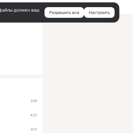
Войти
e-файлы должен ваш
Разрешить все
Настроить
Правая
колонка
3:51
4:21
4:17