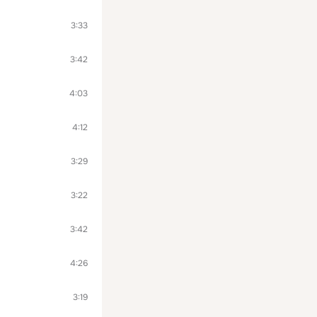
3:33
3:42
4:03
4:12
3:29
3:22
3:42
4:26
3:19