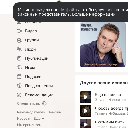
Мы используем cookie-файлы, чтобы улучшить сервис
законный представитель.
Больше информации
Левая
Главная
колонка
Видео
Группы
Люди
Публикации
Игры
Подарки
Другие песни исполн
Поздравления
Ещё не вечер
Рекомендации
Эдуард Изместьев
Сменить язык
Любовь всегда п
Рекламодателям
Помощь
Татьяна Чубарова
Новости
Ещё
Любимым быть
Мы применяем
Эдуард Изместьев