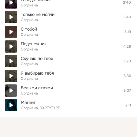
3:40
Согдиана
Только не молчи
3:49
Согдиана
С тобой
3:19
Согдиана
Подснежник
4:29
Согдиана
Скучаю по тебе
3:20
Согдиана
Я выбираю тебя
3:36
Согдиана
Белыми стаями
3:07
Согдиана
Магнит
2:11
Согдиана
DXRTYTYPE