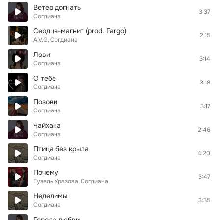
Ветер догнать
3:37
Согдиана
Сердце-магнит (prod. Fargo)
2:15
A.V.G
Согдиана
Лови
3:14
Согдиана
О тебе
3:18
Согдиана
Позови
3:17
Согдиана
Чайхана
2:46
Согдиана
Птица без крыла
4:20
Согдиана
Почему
3:47
Гузель Уразова
Согдиана
Неделимы
3:35
Согдиана
Города любви