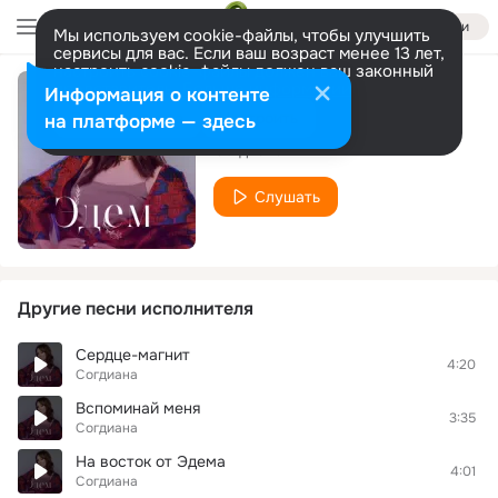
Войти
Мы используем cookie-файлы, чтобы улучшить
сервисы для вас. Если ваш возраст менее 13 лет,
настроить cookie-файлы должен ваш законный
представитель.
Больше информации
Информация о контенте
Синее небо
Разрешить все
Настроить
на платформе — здесь
Согдиана
Слушать
Другие песни исполнителя
Сердце-магнит
4:20
Согдиана
Вспоминай меня
3:35
Согдиана
На восток от Эдема
4:01
Согдиана