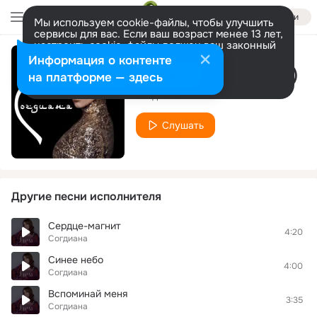
Войти
Мы используем cookie-файлы, чтобы улучшить
сервисы для вас. Если ваш возраст менее 13 лет,
настроить cookie-файлы должен ваш законный
представитель.
Больше информации
Информация о контенте
Синее небо (Remix)
Разрешить все
Настроить
на платформе — здесь
Согдиана
Слушать
Другие песни исполнителя
Сердце-магнит
4:20
Согдиана
Синее небо
4:00
Согдиана
Вспоминай меня
3:35
Согдиана