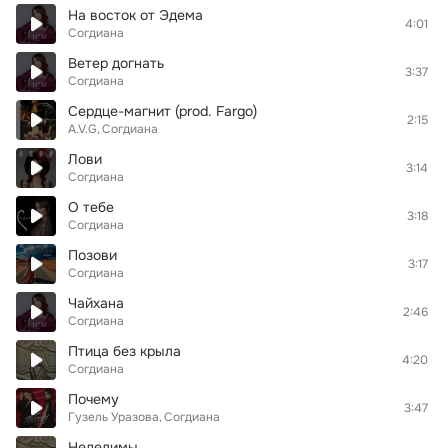
На восток от Эдема
4:01
Согдиана
Ветер догнать
3:37
Согдиана
Сердце-магнит (prod. Fargo)
2:15
A.V.G
Согдиана
Лови
3:14
Согдиана
О тебе
3:18
Согдиана
Позови
3:17
Согдиана
Чайхана
2:46
Согдиана
Птица без крыла
4:20
Согдиана
Почему
3:47
Гузель Уразова
Согдиана
Неделимы