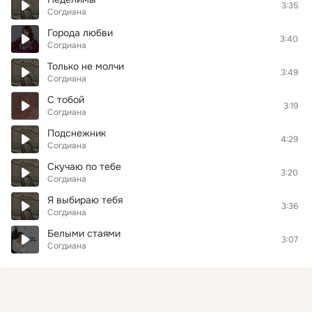
3:35
Согдиана
Города любви
3:40
Согдиана
Только не молчи
3:49
Согдиана
С тобой
3:19
Согдиана
Подснежник
4:29
Согдиана
Скучаю по тебе
3:20
Согдиана
Я выбираю тебя
3:36
Согдиана
Белыми стаями
3:07
Согдиана