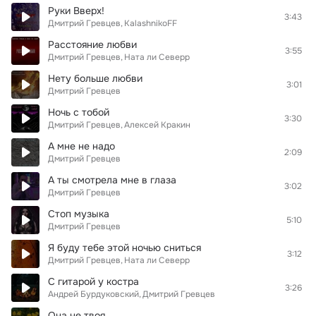
Руки Вверх!
3:43
Дмитрий Гревцев
KalashnikoFF
Расстояние любви
3:55
Дмитрий Гревцев
Ната ли Северр
Нету больше любви
3:01
Дмитрий Гревцев
Ночь с тобой
3:30
Дмитрий Гревцев
Алексей Кракин
А мне не надо
2:09
Дмитрий Гревцев
А ты смотрела мне в глаза
3:02
Дмитрий Гревцев
Стоп музыка
5:10
Дмитрий Гревцев
Я буду тебе этой ночью сниться
3:12
Дмитрий Гревцев
Ната ли Северр
С гитарой у костра
3:26
Андрей Бурдуковский
Дмитрий Гревцев
Она не твоя