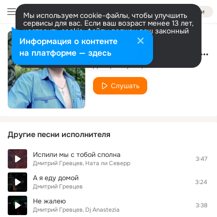
Войти
Мы используем cookie-файлы, чтобы улучшить
сервисы для вас. Если ваш возраст менее 13 лет,
настроить cookie-файлы должен ваш законный
представитель.
Больше информации
Информация о контенте
Заведу мотоцикл (Новая версия)
Разрешить все
Настроить
на платформе — здесь
Дмитрий Гревцев
Слушать
Другие песни исполнителя
Испили мы с тобой сполна
3:47
Дмитрий Гревцев
Ната ли Северр
А я еду домой
3:24
Дмитрий Гревцев
Не жалею
3:38
Дмитрий Гревцев
Dj Anastezia