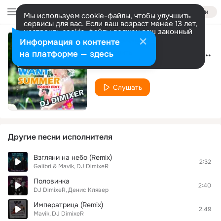
Войти
Мы используем cookie-файлы, чтобы улучшить
сервисы для вас. Если ваш возраст менее 13 лет,
настроить cookie-файлы должен ваш законный
представитель.
Больше информации
Информация о контенте
С Новым годом! (Ёлочка ремикс)
Разрешить все
Настроить
на платформе — здесь
DJ DimixeR
Слушать
Другие песни исполнителя
Взгляни на небо (Remix)
2:32
Galibri & Mavik
DJ DimixeR
Половинка
2:40
DJ DimixeR
Денис Клявер
Императрица (Remix)
2:49
Mavik
DJ DimixeR