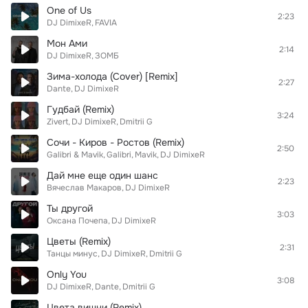
One of Us
2:23
DJ DimixeR
FAVIA
Мон Ами
2:14
DJ DimixeR
ЗОМБ
Зима-холода (Cover) [Remix]
2:27
Dante
DJ DimixeR
Гудбай (Remix)
3:24
Zivert
DJ DimixeR
Dmitrii G
Сочи - Киров - Ростов (Remix)
2:50
Galibri & Mavik
Galibri
Mavik
DJ DimixeR
Дай мне еще один шанс
2:23
Вячеслав Макаров
DJ DimixeR
Ты другой
3:03
Оксана Почепа
DJ DimixeR
Цветы (Remix)
2:31
Танцы минус
DJ DimixeR
Dmitrii G
Only You
3:08
DJ DimixeR
Dante
Dmitrii G
Цвета вишни (Remix)