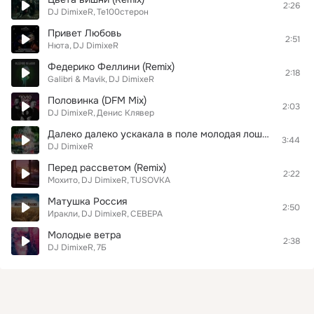
2:26
DJ DimixeR
Те100стерон
Привет Любовь
2:51
Нюта
DJ DimixeR
Федерико Феллини (Remix)
2:18
Galibri & Mavik
DJ DimixeR
Половинка (DFM Mix)
2:03
DJ DimixeR
Денис Клявер
Далеко далеко ускакала в поле молодая лошадь (Origina Mix)
3:44
DJ DimixeR
Перед рассветом (Remix)
2:22
Мохито
DJ DimixeR
TUSOVKA
Матушка Россия
2:50
Иракли
DJ DimixeR
СЕВЕРА
Молодые ветра
2:38
DJ DimixeR
7Б