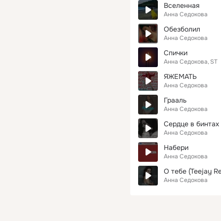
Вселенная
Анна Седокова
Обезболил
Анна Седокова
Спички
Анна Седокова
ST
ЯЖЕМАТЬ
Анна Седокова
Грааль
Анна Седокова
Сердце в бинтах 
Анна Седокова
Набери
Анна Седокова
О тебе (Teejay Re
Анна Седокова