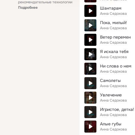
рекомендательные технологии
Подробнее
Шантарам
Анна Седокова
Пока, милый!
Анна Седокова
Ветер перемен
Анна Седокова
Я искала тебя
Анна Седокова
Ни слова о нем
Анна Седокова
Самолеты
Анна Седокова
Увлечение
Анна Седокова
Игристое, детка!
Анна Седокова
Алые губы
Анна Седокова