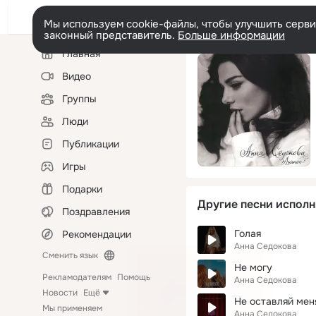
Мы используем cookie-файлы, чтобы улучшить сервис
законный представитель.
Больше информации
Левая
Главная
колонка
Видео
Группы
Люди
Публикации
Игры
Подарки
Другие песни исполн
Поздравления
Голая
Рекомендации
Анна Седокова
Сменить язык
Не могу
Рекламодателям
Помощь
Анна Седокова
Новости
Ещё
Не оставляй мен
Мы применяем
Анна Седокова