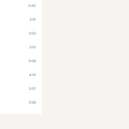
3:40
2:51
3:33
3:10
3:08
4:14
2:07
3:39