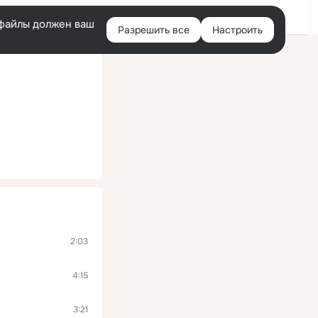
Войти
e-файлы должен ваш
Разрешить все
Настроить
Правая
колонка
2:03
4:15
3:21