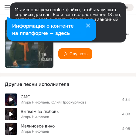
Войти
Мы используем cookie-файлы, чтобы улучшить
сервисы для вас. Если ваш возраст менее 13 лет,
настроить cookie-файлы должен ваш законный
представитель.
Больше информации
Информация о контенте
Воздушный кораблик
Разрешить все
Настроить
на платформе — здесь
Игорь Николаев
Слушать
Другие песни исполнителя
СМС
4:34
Игорь Николаев
Юлия Проскурякова
Выпьем за любовь
4:09
Игорь Николаев
Малиновое вино
4:08
Игорь Николаев