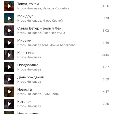
Такси, такси
4:36
Игорь Николаев
Наташа Королёва
Мой друг
3:51
Игорь Николаев
Игорь Крутой
Синий Ветер - Белый Лён
3:02
Игорь Николаев
Люся Чеботина
Миражи
4:56
Игорь Николаев
feat.
Ирина Аллегрова
Мельница
3:04
Игорь Николаев
Поздравляю
4:07
Игорь Николаев
День рождения
2:59
Игорь Николаев
Невеста
4:37
Игорь Николаев
Руки Вверх
Котенок
2:25
Игорь Николаев
Незнакомка