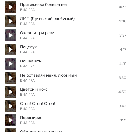
Притяженья больше нет
4:23
ВИА ГРА
ЛМЛ (Лучик мой, любимый)
4:06
ВИА ГРА
Океан и три реки
3:37
ВИА ГРА
Поцелуи
4:17
ВИА ГРА
Пошёл вон
4:01
ВИА ГРА
Не оставляй меня, любимый
3:30
ВИА ГРА
Цветок и нож
4:50
ВИА ГРА
Стоп! Стоп! Стоп!
3:42
ВИА ГРА
Перемирие
3:21
ВИА ГРА
Обмани, но останься