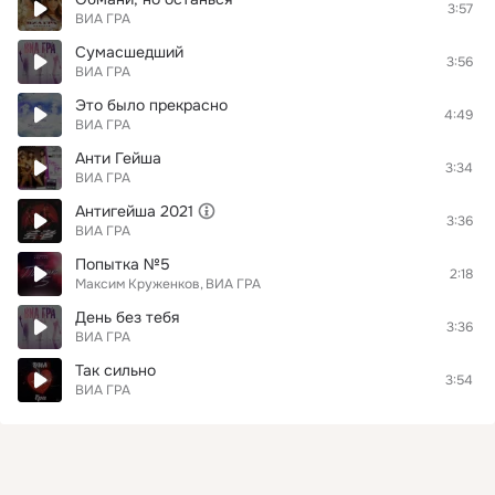
3:57
ВИА ГРА
Сумасшедший
3:56
ВИА ГРА
Это было прекрасно
4:49
ВИА ГРА
Анти Гейша
3:34
ВИА ГРА
Антигейша 2021
3:36
ВИА ГРА
Попытка №5
2:18
Максим Круженков
ВИА ГРА
День без тебя
3:36
ВИА ГРА
Так сильно
3:54
ВИА ГРА