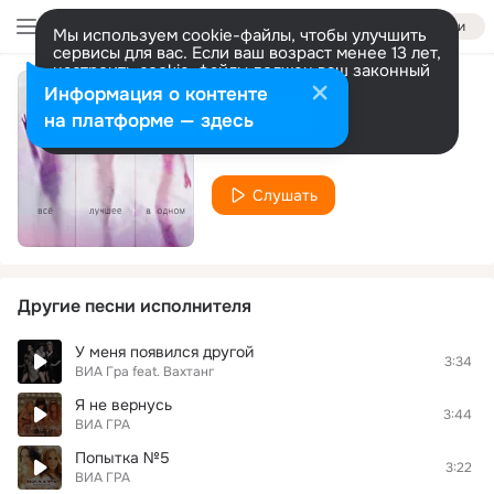
Войти
Мы используем cookie-файлы, чтобы улучшить
сервисы для вас. Если ваш возраст менее 13 лет,
настроить cookie-файлы должен ваш законный
представитель.
Больше информации
Информация о контенте
Алло, Мам
Разрешить все
Настроить
на платформе — здесь
ВИА ГРА
Слушать
Другие песни исполнителя
У меня появился другой
3:34
ВИА Гра feat. Вахтанг
Я не вернусь
3:44
ВИА ГРА
Попытка №5
3:22
ВИА ГРА