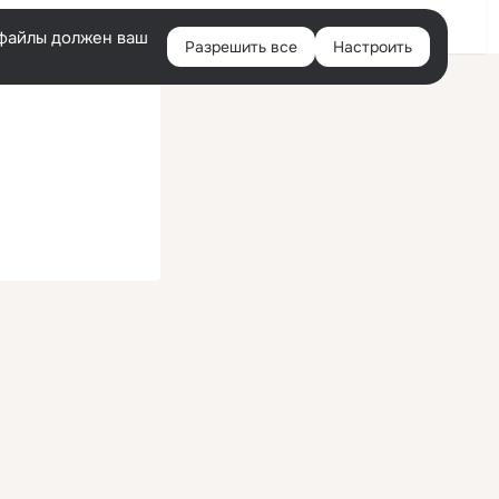
Войти
e-файлы должен ваш
Разрешить все
Настроить
Правая
колонка