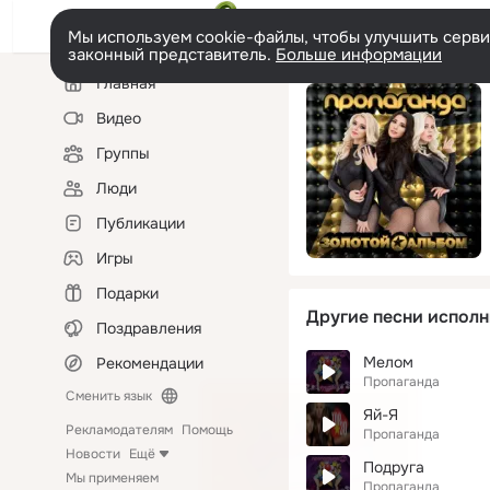
Мы используем cookie-файлы, чтобы улучшить сервис
законный представитель.
Больше информации
Левая
Главная
колонка
Видео
Группы
Люди
Публикации
Игры
Подарки
Другие песни исполн
Поздравления
Мелом
Рекомендации
Пропаганда
Сменить язык
Яй-Я
Рекламодателям
Помощь
Пропаганда
Новости
Ещё
Подруга
Мы применяем
Пропаганда