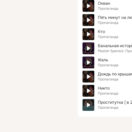
Океан
Пропаганда
Пять минут на л
Пропаганда
Кто
Пропаганда
Банальная истор
Master Spensor
Про
Жаль
Пропаганда
Дождь по крыша
Пропаганда
Никто
Пропаганда
Проститутка ( в 
Пропаганда