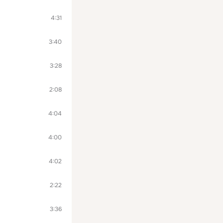
4:31
3:40
3:28
2:08
4:04
4:00
4:02
2:22
3:36