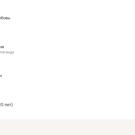
юбовь
ия
паганда
м
20 лет)