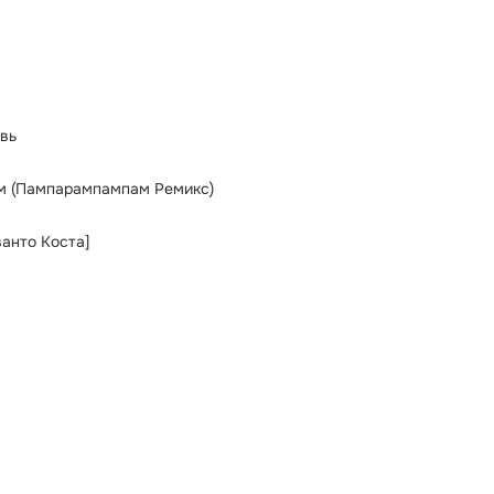
вь
м (Пампарампампам Ремикс)
ванто Коста]