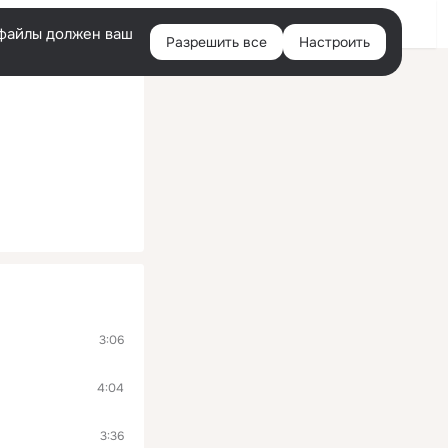
Войти
e-файлы должен ваш
Разрешить все
Настроить
Правая
колонка
3:06
4:04
3:36