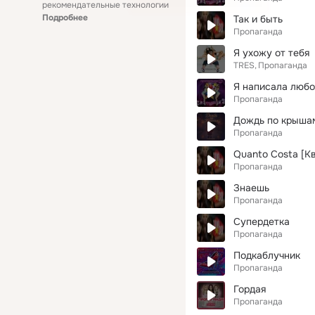
рекомендательные технологии
Подробнее
Так и быть
Пропаганда
Я ухожу от тебя
TRES
Пропаганда
Я написала любо
Пропаганда
Дождь по крыша
Пропаганда
Quanto Costa [К
Пропаганда
Знаешь
Пропаганда
Супердетка
Пропаганда
Подкаблучник
Пропаганда
Гордая
Пропаганда