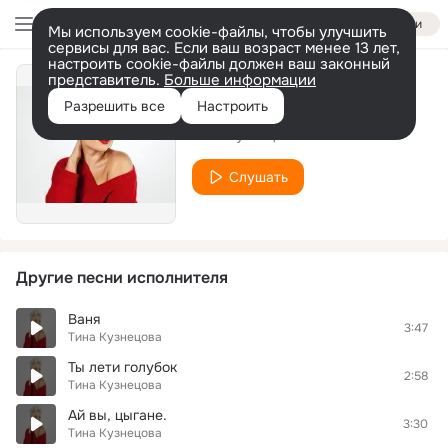
Войти
Мы используем cookie-файлы, чтобы улучшить
сервисы для вас. Если ваш возраст менее 13 лет,
настроить cookie-файлы должен ваш законный
представитель.
Больше информации
Feeling Good
Разрешить все
Настроить
Тина Кузнецова
Слушать
Другие песни исполнителя
Ваня
3:47
Тина Кузнецова
Ты лети голубок
2:58
Тина Кузнецова
Ай вы, цыгане.
3:30
Тина Кузнецова