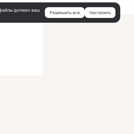
Войти
e-файлы должен ваш
Разрешить все
Настроить
Правая
колонка