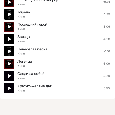
3:40
Кино
Апрель
4:39
Кино
Последний герой
3:06
Кино
Звезда
4:28
Кино
Невесёлая песня
4:16
Кино
Легенда
4:09
Кино
Следи за собой
4:59
Кино
Красно-желтые дни
5:50
Кино