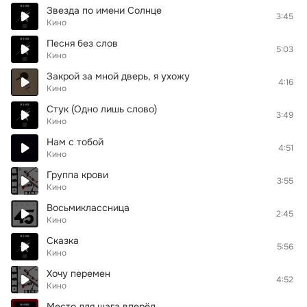
Звезда по имени Солнце
3:45
Кино
Песня без слов
5:03
Кино
Закрой за мной дверь, я ухожу
4:16
Кино
Стук (Одно лишь слово)
3:49
Кино
Нам с тобой
4:51
Кино
Группа крови
3:55
Кино
Восьмиклассница
2:45
Кино
Сказка
5:56
Кино
Хочу перемен
4:52
Кино
Место для шага вперёд