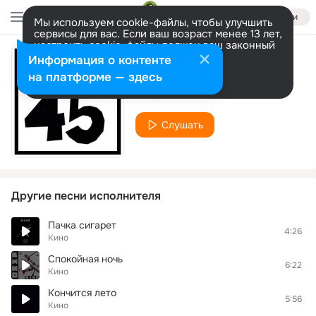
Войти
Мы используем cookie-файлы, чтобы улучшить
сервисы для вас. Если ваш возраст менее 13 лет,
настроить cookie-файлы должен ваш законный
представитель.
Больше информации
Информация о контенте
Ситар играл
Разрешить все
Настроить
на платформе — здесь
Кино
Слушать
Другие песни исполнителя
Пачка сигарет
4:26
Кино
Спокойная ночь
6:22
Кино
Кончится лето
5:56
Кино