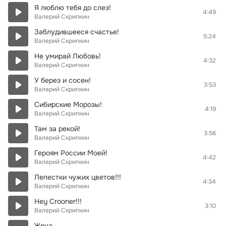
Я люблю тебя до слез!
4:49
Валерий Скрипкин
Заблудившееся счастье!
5:24
Валерий Скрипкин
Не умирай Любовь!
4:32
Валерий Скрипкин
У берез и сосен!
3:53
Валерий Скрипкин
Сибирские Морозы!
4:19
Валерий Скрипкин
Там за рекой!
3:56
Валерий Скрипкин
Героям России Моей!
4:42
Валерий Скрипкин
Лепестки чужих цветов!!!
4:34
Валерий Скрипкин
Hey Crooner!!!
3:10
Валерий Скрипкин
Жена