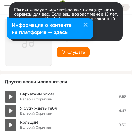
Войти
Мы используем cookie-файлы, чтобы улучшить
сервисы для вас. Если ваш возраст менее 13 лет,
настроить cookie-файлы должен ваш законный
представитель.
Больше информации
Информация о контенте
Она не ты!!!
Разрешить все
Настроить
на платформе — здесь
Валерий Скрипкин
Слушать
Другие песни исполнителя
Бархатный блюз!
6:58
Валерий Скрипкин
Я буду ждать тебя
4:47
Валерий Скрипкин
Кольщик!!!
3:50
Валерий Скрипкин