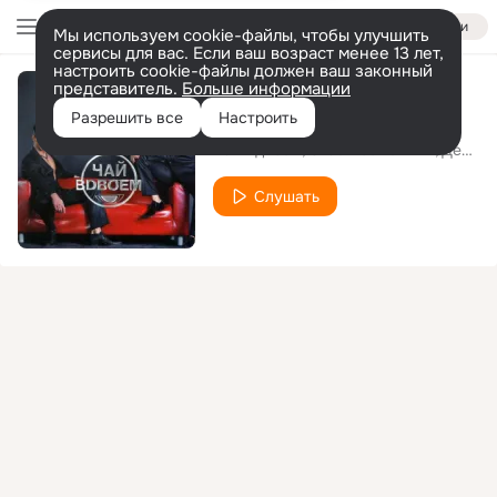
Войти
Мы используем cookie-файлы, чтобы улучшить
сервисы для вас. Если ваш возраст менее 13 лет,
настроить cookie-файлы должен ваш законный
представитель.
Больше информации
На небе облака
Разрешить все
Настроить
Чай Вдвоём
Стас Костюшкин
Денис Клявер
Слушать