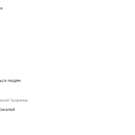
ня
ься людям
ергей Трофимов
пожалей