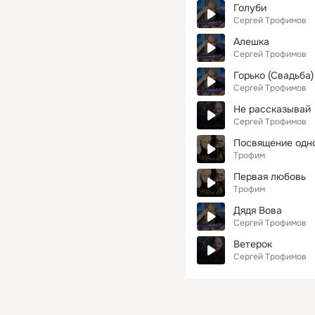
Голуби
Сергей Трофимов
Алешка
Сергей Трофимов
Горько (Свадьба)
Сергей Трофимов
Не рассказывай
Сергей Трофимов
Посвящение одн
Трофим
Первая любовь
Трофим
Дядя Вова
Сергей Трофимов
Ветерок
Сергей Трофимов