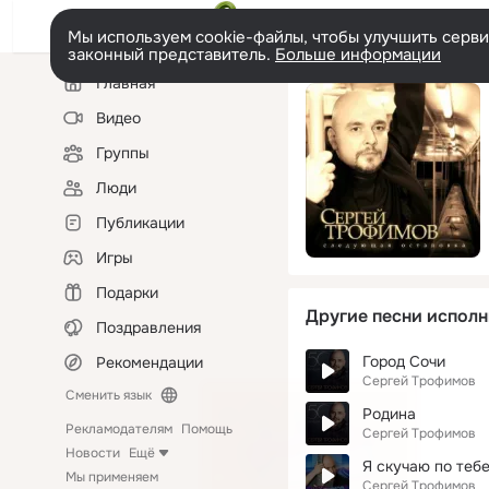
Мы используем cookie-файлы, чтобы улучшить сервис
законный представитель.
Больше информации
Левая
Главная
колонка
Видео
Группы
Люди
Публикации
Игры
Подарки
Другие песни исполн
Поздравления
Город Сочи
Рекомендации
Сергей Трофимов
Сменить язык
Родина
Рекламодателям
Помощь
Сергей Трофимов
Новости
Ещё
Я скучаю по теб
Мы применяем
Сергей Трофимов