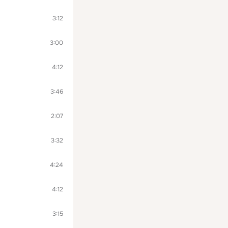
3:12
3:00
4:12
3:46
2:07
3:32
4:24
4:12
3:15