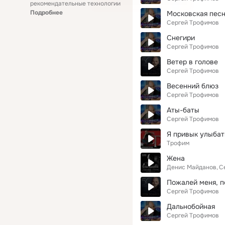
рекомендательные технологии
Подробнее
Московская пес
Сергей Трофимов
Снегири
Сергей Трофимов
Ветер в голове
Сергей Трофимов
Весенний блюз
Сергей Трофимов
Аты-баты
Сергей Трофимов
Я привык улыбат
Трофим
Жена
Денис Майданов
С
Пожалей меня, 
Сергей Трофимов
Дальнобойная
Сергей Трофимов