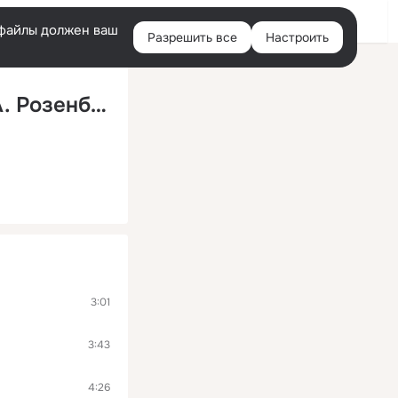
Войти
e-файлы должен ваш
Разрешить все
Настроить
Правая
колонка
Напиши пару строк… (посвящается А. Розенбауму)
3:01
3:43
4:26