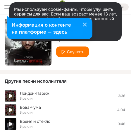
Войти
Мы используем cookie-файлы, чтобы улучшить
сервисы для вас. Если ваш возраст менее 13 лет,
настроить cookie-файлы должен ваш законный
представитель.
Больше информации
Информация о контенте
Лететь
Разрешить все
Настроить
на платформе — здесь
Иракли
Слушать
Другие песни исполнителя
Лондон-Париж
3:36
Иракли
Вова-чума
4:04
Иракли
Время и стекло
3:48
Иракли