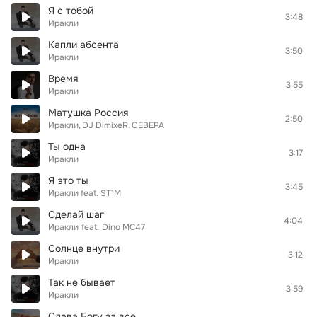
Я с тобой
3:48
Иракли
Капли абсента
3:50
Иракли
Время
3:55
Иракли
Матушка Россия
2:50
Иракли
DJ DimixeR
СЕВЕРА
Ты одна
3:17
Иракли
Я это ты
3:45
Иракли feat. ST1M
Сделай шаг
4:04
Иракли
feat.
Dino MC47
Солнце внутри
3:12
Иракли
Так не бывает
3:59
Иракли
Слава Богу за всё