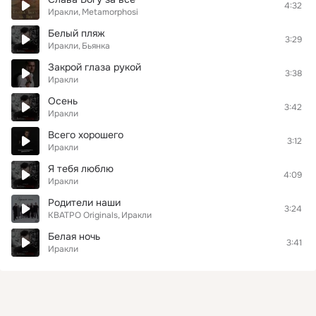
4:32
Иракли
Metamorphosi
Белый пляж
3:29
Иракли
Бьянка
Закрой глаза рукой
3:38
Иракли
Осень
3:42
Иракли
Всего хорошего
3:12
Иракли
Я тебя люблю
4:09
Иракли
Родители наши
3:24
КВАТРО Originals
Иракли
Белая ночь
3:41
Иракли