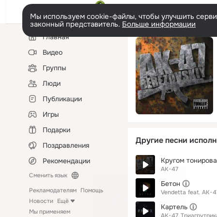
Мы используем cookie-файлы, чтобы улучшить сервис
законный представитель.
Больше информации
Левая
Главная
колонка
Видео
Группы
Люди
Публикации
Игры
Подарки
Другие песни исполн
Поздравления
Кругом тониров
Рекомендации
АК-47
Сменить язык
Бетон
Рекламодателям
Помощь
Vendetta
feat.
АК-4
Новости
Ещё
Картель
Мы применяем
АК-47
Триагрутрик