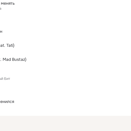
 менять
а
ан
t. Tati)
t. Mad Bustaz)
ый Бит
менился