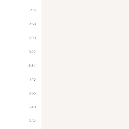
4:11
2:58
5:09
3:22
6:34
7:10
5:55
3:48
5:32