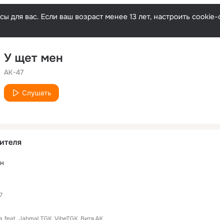
ы для вас. Если ваш возраст менее 13 лет, настроить cooki
У щет мен
АК-47
Слушать
ителя
ан
7
а
feat.
Jahmal TGK
VibeTGK
Витя АК