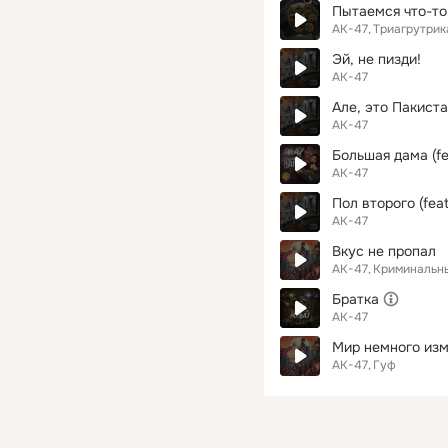
Пытаемся что-то
АК-47
Триагрутрик
Эй, не пизди!
АК-47
Але, это Пакист
АК-47
Большая дама (fea
АК-47
Пол второго (fea
АК-47
Вкус не пропал
АК-47
Криминальн
Братка
АК-47
Мир немного из
АК-47
Гуф