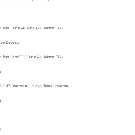
а
feat.
Витя АК
VibeTGK
Jahmal TGK
ное Дерево
а
feat.
VibeTGK
Витя АК
Jahmal TGK
а
АК-47
Восточный округ
Лёша Маэстро
а
а