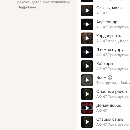
рекомендательные технологии
Подробнее
Слышь, малыш
АК-47
Александр
АК-47
Триагрутрик
Хардворкать
АК-47
Кравц
Крас
Я и моя супруга
АК-47
Триагрутрик
Кэлхеры
АК-47
Триагрутрик
Всем
Триагрутрика
feat.
Опасный район
АК-47
Триагрутрик
Делай добро
АК-47
Старый стиль
АК-47
Триагрутрик