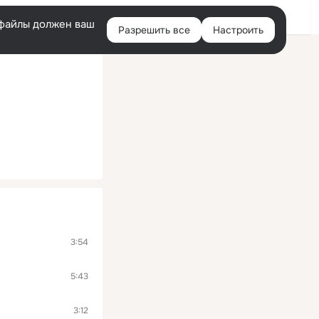
Войти
e-файлы должен ваш
Разрешить все
Настроить
Правая
колонка
3:54
5:43
3:12