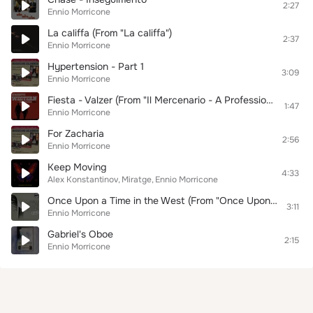
2:27
Ennio Morricone
La califfa (From "La califfa")
2:37
Ennio Morricone
Hypertension - Part 1
3:09
Ennio Morricone
Fiesta - Valzer (From "Il Mercenario - A Professional Gun / The Mercenary")
1:47
Ennio Morricone
For Zacharia
2:56
Ennio Morricone
Keep Moving
4:33
Alex Konstantinov
Miratge
Ennio Morricone
Once Upon a Time in the West (From "Once Upon a Time in the West")
3:11
Ennio Morricone
Gabriel's Oboe
2:15
Ennio Morricone