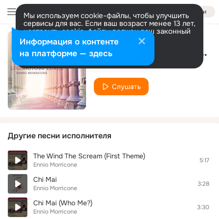
Войти
Мы используем cookie-файлы, чтобы улучшить
сервисы для вас. Если ваш возраст менее 13 лет,
настроить cookie-файлы должен ваш законный
представитель.
Больше информации
Информация о контенте
The Ecstasy of Gold (From "The Good, the Bad and the Ugly")
Разрешить все
Настроить
на платформе — здесь
Ennio Morricone
Слушать
Другие песни исполнителя
The Wind The Scream (First Theme)
5:17
Ennio Morricone
Chi Mai
3:28
Ennio Morricone
Chi Mai (Who Me?)
3:30
Ennio Morricone