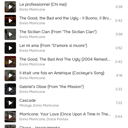
Le professionnel (Chi mai)
3:39
Ennio Morricone
The Good, the Bad and the Ugly - Il Buono, Il Brutto, Il Cattivo (Titles)
2:42
Ennio Morricone
The Sicilian Clan (From "The Sicilian Clan")
3:59
Ennio Morricone
Lei mi ama (From "D'amore si muore")
3:52
Ennio Morricone
The Good, The Bad And The Ugly (2004 Remaster)
2:42
Ennio Morricone
Il était une fois en Amérique (Cockeye's Song)
4:16
Ennio Morricone
Gabriel's Oboe (From "the Mission")
2:22
Ennio Morricone
Cascade
7:22
Miratge
Ennio Morricone
Morricone: Your Love (Once Upon A Time In The West) (From “Once Upon A Time In The West”)
3:44
Ennio Morricone
Dulce Pontes
Chase - Inseguimento