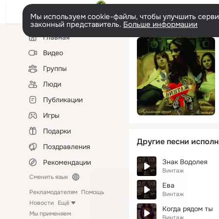
Мы используем cookie-файлы, чтобы улучшить сервис
законный представитель.
Больше информации
Левая
Главная
колонка
Видео
Группы
Люди
Публикации
Игры
Подарки
Другие песни исполн
Поздравления
Знак Водолея
Рекомендации
Винтаж
Сменить язык
Ева
Рекламодателям
Помощь
Винтаж
Новости
Ещё
Когда рядом ты
Мы применяем
Винтаж