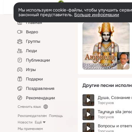
Мы используем cookie-файлы, чтобы улучшить сервис
законный представитель.
Больше информации
Левая
Главная
колонка
Видео
Группы
Люди
Публикации
Игры
Подарки
Другие песни исполн
Поздравления
Душа, Сознание
Рекомендации
Торсунов
Сменить язык
Taynaya sila jens
Рекламодателям
Помощь
Торсунов
Новости
Ещё
Вопросы и ответ
Мы применяем
Торсунов