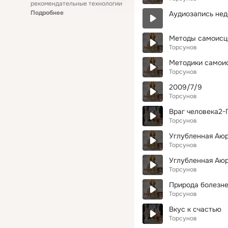
рекомендательные технологии
Подробнее
Аудиозапись нед
Методы самоисц
Торсунов
Методики самои
Торсунов
2009/7/9
Торсунов
Враг человека2-
Торсунов
Углубленная Аюр
Торсунов
Углубленная Аюр
Торсунов
Природа болезн
Торсунов
Вкус к счастью
Торсунов