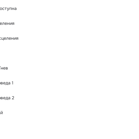
оступна
еления
сцеления
Гнев
веда 1
веда 2
ей