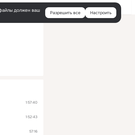
Войти
e-файлы должен ваш
Разрешить все
Настроить
Правая
колонка
1:57:40
1:52:43
57:16