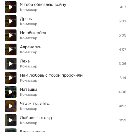
Я тебе объявляю войну
4:17
Комиссар
Дрянь
5:03
Комиссар
Не обижайся
5:05
Комиссар
Адреналин
4:07
Комиссар
Леха
3:06
Комиссар
Нам любовь с тобой пророчили
3:14
Комиссар
Наташка
4:06
Комиссар
Что ж ты, лето...
4:52
Комиссар
Любовь - это яд
3:59
Комиссар
Волчья кровь