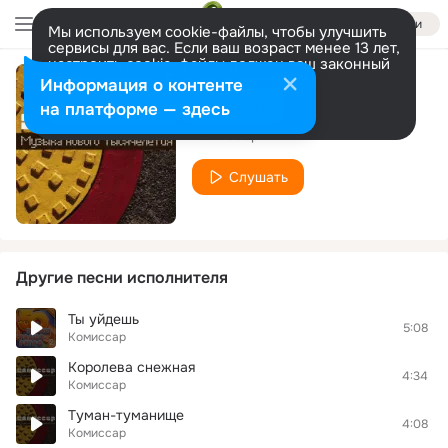
Войти
Мы используем cookie-файлы, чтобы улучшить
сервисы для вас. Если ваш возраст менее 13 лет,
настроить cookie-файлы должен ваш законный
представитель.
Больше информации
Информация о контенте
BFG-2000
Разрешить все
Настроить
на платформе — здесь
Комиссар
Слушать
Другие песни исполнителя
Ты уйдешь
5:08
Комиссар
Королева снежная
4:34
Комиссар
Туман-туманище
4:08
Комиссар