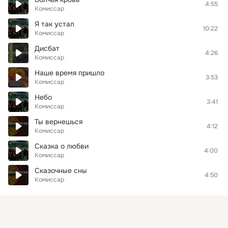
4:55
Комиссар
Я так устал
10:22
Комиссар
Дисбат
4:26
Комиссар
Наше время пришло
3:53
Комиссар
Небо
3:41
Комиссар
Ты вернешься
4:12
Комиссар
Сказка о любви
4:00
Комиссар
Сказочные сны
4:50
Комиссар