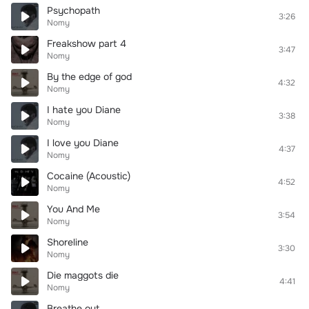
Psychopath
3:26
Nomy
Freakshow part 4
3:47
Nomy
By the edge of god
4:32
Nomy
I hate you Diane
3:38
Nomy
I love you Diane
4:37
Nomy
Cocaine (Acoustic)
4:52
Nomy
You And Me
3:54
Nomy
Shoreline
3:30
Nomy
Die maggots die
4:41
Nomy
Breathe out