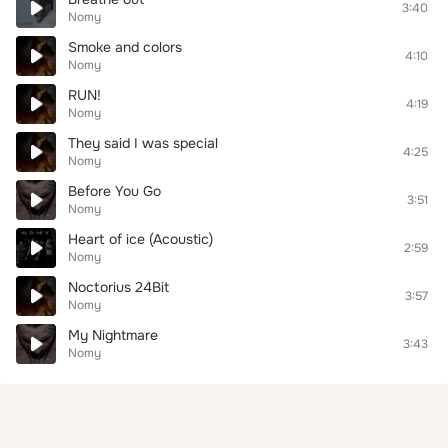
3:40
Nomy
Smoke and colors
4:10
Nomy
RUN!
4:19
Nomy
They said I was special
4:25
Nomy
Before You Go
3:51
Nomy
Heart of ice (Acoustic)
2:59
Nomy
Noctorius 24Bit
3:57
Nomy
My Nightmare
3:43
Nomy