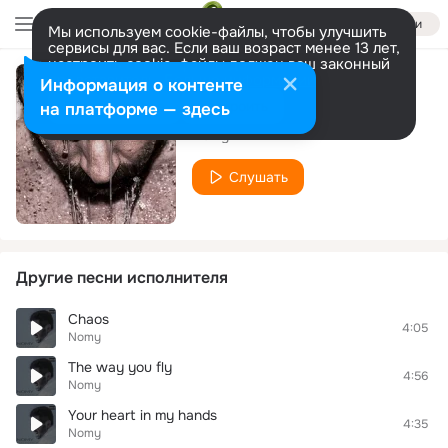
Войти
Мы используем cookie-файлы, чтобы улучшить
сервисы для вас. Если ваш возраст менее 13 лет,
настроить cookie-файлы должен ваш законный
представитель.
Больше информации
Информация о контенте
Last Forever
Разрешить все
Настроить
на платформе — здесь
Nomy
Слушать
Другие песни исполнителя
Chaos
4:05
Nomy
The way you fly
4:56
Nomy
Your heart in my hands
4:35
Nomy