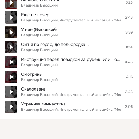
5:23
Владимир Высоцкий
Ещё не вечер
2:43
Владимир Высоцкий
Инструментальный ансамбль "Мелодия"
У неё (Высоцкий)
3:39
Владимир Высоцкий
Сыт я по горло, до подбородка...
1:04
Владимир Высоцкий
Инструкция перед поездкой за рубеж, или Полчаса в месткоме
4:43
Владимир Высоцкий
Смотрины
4:16
Владимир Высоцкий
Скалолазка
2:43
Владимир Высоцкий
Инструментальный ансамбль "Мелодия"
Утренняя гимнастика
3:06
Владимир Высоцкий
Инструментальный ансамбль "Мелодия"