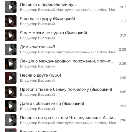
Песенка о переселении душ
2:07
Владимир Высоцкий
Инструментальный ансамбль "Мелодия"
Я когда-то умру (Высоцкий)
5:57
Владимир Высоцкий
Я вам мозги не пудрю (Высоцкий)
3:21
Владимир Высоцкий
Дом хрустальный
2:28
Владимир Высоцкий
Инструментальный ансамбль "Мелодия"
Лекция о международном положении, прочитанная сокамерникам человеком, осужденным на 15 суток за мелкое хулиганство
3:29
Владимир Высоцкий
Песня о друге (1966)
2:51
Владимир Высоцкий
Протопи ты мне баньку по-белому (Высоцкий)
8:15
Владимир Высоцкий
Дайте собакам мяса (Высоцкий)
2:51
Владимир Высоцкий
Песенка ни про что, или Что случилось в Африке
2:16
Владимир Высоцкий
Инструментальный ансамбль "Мелодия"
Баллада о детстве