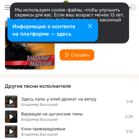
Войти
Мы используем cookie-файлы, чтобы улучшить
сервисы для вас. Если ваш возраст менее 13 лет,
настроить cookie-файлы должен ваш законный
представитель.
Больше информации
Информация о контенте
Белое безмолвие
Разрешить все
Настроить
на платформе — здесь
Владимир Высоцкий
Слушать
Другие песни исполнителя
Здесь лапы у елей дрожат на ветру
3:19
Владимир Высоцкий
Вариации на цыганские темы
4:28
Владимир Высоцкий
Кони привередливые
5:10
Владимир Высоцкий