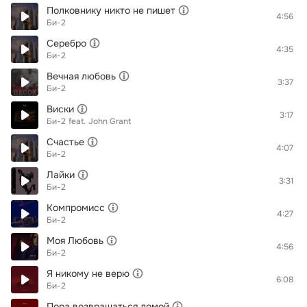
Полковнику никто не пишет
4:56
Би-2
Серебро
4:35
Би-2
Вечная любовь
3:37
Би-2
Виски
3:17
Би-2
feat.
John Grant
Счастье
4:07
Би-2
Лайки
3:31
Би-2
Компромисс
4:27
Би-2
Моя Любовь
4:56
Би-2
Я никому не верю
6:08
Би-2
Пора возвращаться домой