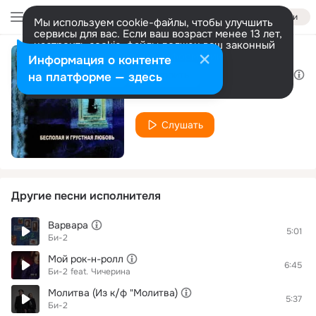
Войти
Мы используем cookie-файлы, чтобы улучшить
сервисы для вас. Если ваш возраст менее 13 лет,
настроить cookie-файлы должен ваш законный
представитель.
Больше информации
Информация о контенте
Медленная звезда EP: Для друзей, Откровение, Холод, Для друзей (reprise)
Разрешить все
Настроить
на платформе — здесь
Би-2
Слушать
Другие песни исполнителя
Варвара
5:01
Би-2
Мой рок-н-ролл
6:45
Би-2
feat.
Чичерина
Молитва (Из к/ф "Молитва)
5:37
Би-2