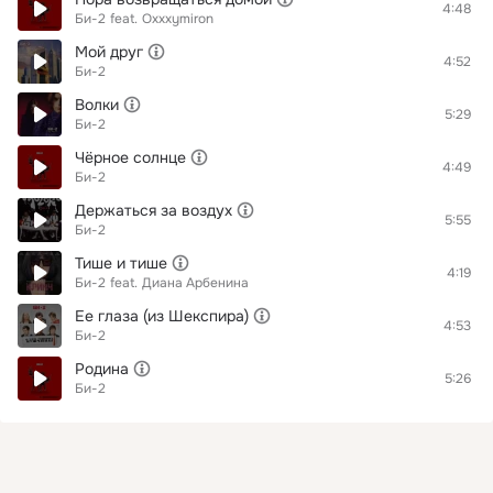
4:48
Би-2
feat.
Oxxxymiron
Мой друг
4:52
Би-2
Волки
5:29
Би-2
Чёрное солнце
4:49
Би-2
Держаться за воздух
5:55
Би-2
Тише и тише
4:19
Би-2
feat.
Диана Арбенина
Ее глаза (из Шекспира)
4:53
Би-2
Родина
5:26
Би-2