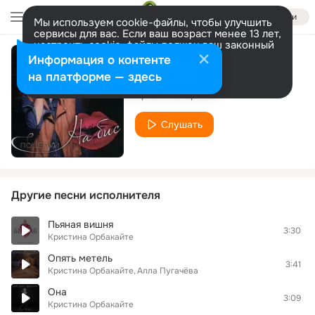
Войти
Мы используем cookie-файлы, чтобы улучшить
сервисы для вас. Если ваш возраст менее 13 лет,
настроить cookie-файлы должен ваш законный
представитель.
Больше информации
Информация о контенте
Признание
Разрешить все
Настроить
на платформе — здесь
Кристина Орбакайте
Слушать
Другие песни исполнителя
Пьяная вишня
3:30
Кристина Орбакайте
Опять метель
3:41
Кристина Орбакайте
Алла Пугачёва
Она
3:09
Кристина Орбакайте