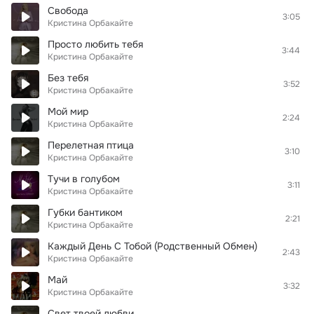
Свобода
3:05
Кристина Орбакайте
Просто любить тебя
3:44
Кристина Орбакайте
Без тебя
3:52
Кристина Орбакайте
Мой мир
2:24
Кристина Орбакайте
Перелетная птица
3:10
Кристина Орбакайте
Тучи в голубом
3:11
Кристина Орбакайте
Губки бантиком
2:21
Кристина Орбакайте
Каждый День С Тобой (Родственный Обмен)
2:43
Кристина Орбакайте
Май
3:32
Кристина Орбакайте
Свет твоей любви