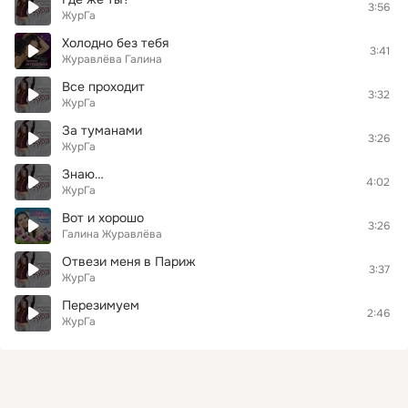
3:56
ЖурГа
Холодно без тебя
3:41
Журавлёва Галина
Все проходит
3:32
ЖурГа
За туманами
3:26
ЖурГа
Знаю…
4:02
ЖурГа
Вот и хорошо
3:26
Галина Журавлёва
Отвези меня в Париж
3:37
ЖурГа
Перезимуем
2:46
ЖурГа