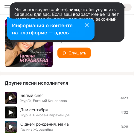
Войти
Мы используем cookie-файлы, чтобы улучшить
сервисы для вас. Если ваш возраст менее 13 лет,
настроить cookie-файлы должен ваш законный
представитель.
Больше информации
Информация о контенте
Убежала я
Разрешить все
Настроить
на платформе — здесь
Журавлёва Галина
Слушать
Другие песни исполнителя
Белый снег
4:23
ЖурГа
Евгений Коновалов
Дни сентября
4:32
ЖурГа
Николай Караченцов
С днем рождения, мама
3:28
Галина Журавлёва