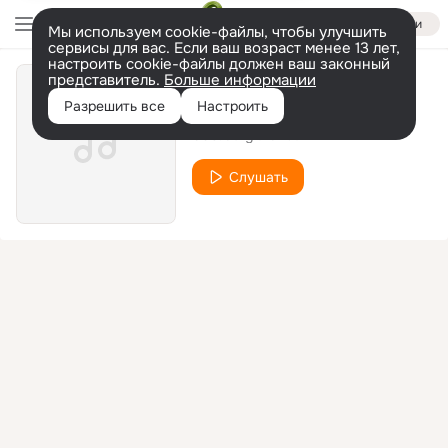
Войти
Мы используем cookie-файлы, чтобы улучшить
сервисы для вас. Если ваш возраст менее 13 лет,
настроить cookie-файлы должен ваш законный
представитель.
Больше информации
Ce folos de viata
Разрешить все
Настроить
065.Sergiu Sirbu
Слушать