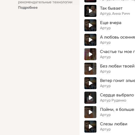
рекомендательные технологии
Подробнее
Так бывает
Артур
Анна Ричч
Еще вчера
Артур
А любовь осення
Артур
Счастье ты мое 
Артур
Без любви твоей
Артур
Ветер гонит злые
Артур
Сердце выбрало 
Артур Руденко
Пойми, я больше
Артур
Слезы любви
Артур