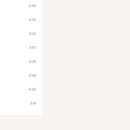
2:54
3:43
3:22
3:07
3:29
3:48
4:42
3:18