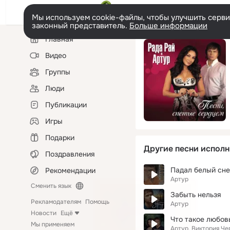
Мы используем cookie-файлы, чтобы улучшить сервис
законный представитель.
Больше информации
Левая
Главная
колонка
Видео
Группы
Люди
Публикации
Игры
Подарки
Другие песни исполн
Поздравления
Падал белый сне
Рекомендации
Артур
Сменить язык
Забыть нельзя
Рекламодателям
Помощь
Артур
Новости
Ещё
Что такое любов
Мы применяем
Артур, Виктория Ч