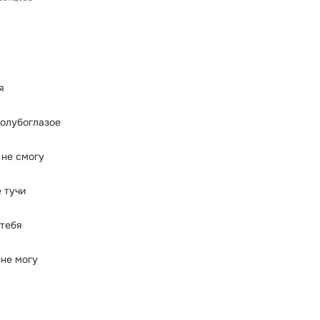
я
голубоглазое
 не смогу
 тучи
тебя
 не могу