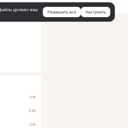
Войти
e-файлы должен ваш
Разрешить все
Настроить
Правая
колонка
3:18
3:35
3:16