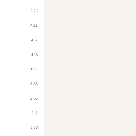
3:23
4:22
4:12
4:18
3:00
3:38
2:55
3:12
3:36