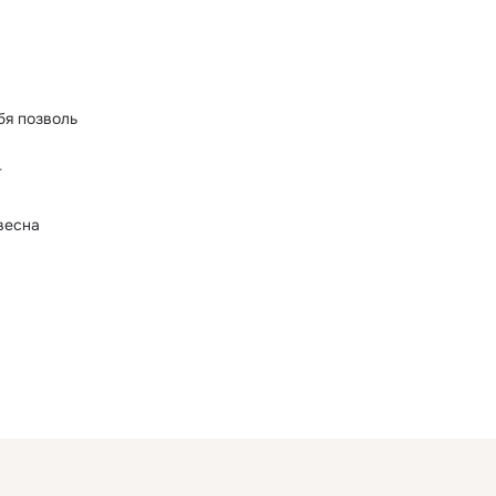
бя позволь
т
весна