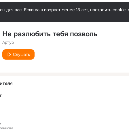
ы для вас. Если ваш возраст менее 13 лет, настроить cooki
Не разлюбить тебя позволь
Артур
Слушать
ителя
г
ь
еренцова