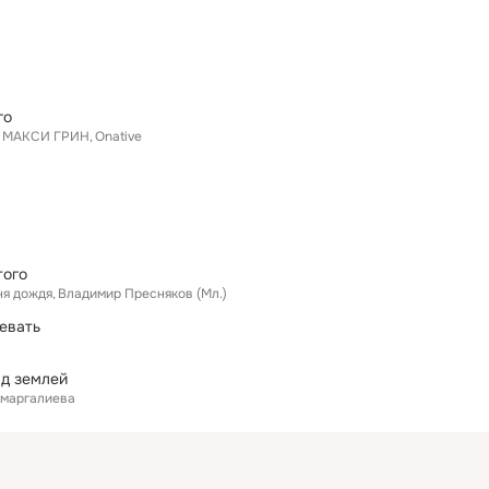
го
МАКСИ ГРИН
Onative
того
ня дождя
Владимир Пресняков (Мл.)
цевать
ад землей
Омаргалиева