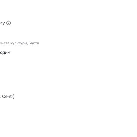
ыму
мната культуры
Баста
ходим
. Centr)