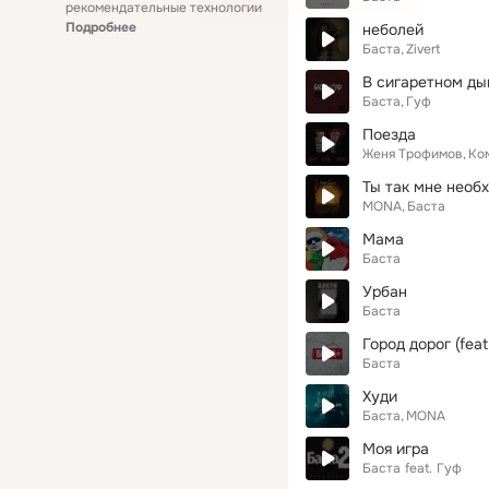
рекомендательные технологии
Подробнее
неболей
Баста
Zivert
В сигаретном д
Баста
Гуф
Поезда
Женя Трофимов
Ко
Ты так мне необ
MONA
Баста
Мама
Баста
Урбан
Баста
Город дорог (feat
Баста
Худи
Баста
MONA
Моя игра
Баста
feat.
Гуф