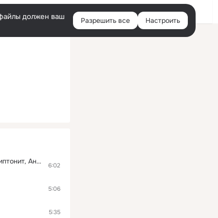
Войти
e-файлы должен ваш
Разрешить все
Настроить
Правая
колонка
Сансара (feat. Диана Арбенина, Александр Ф. Скляр, Сергей Бобунец, Sunsay, Скриптонит, Ант (25/17)
6:02
5:06
5:35