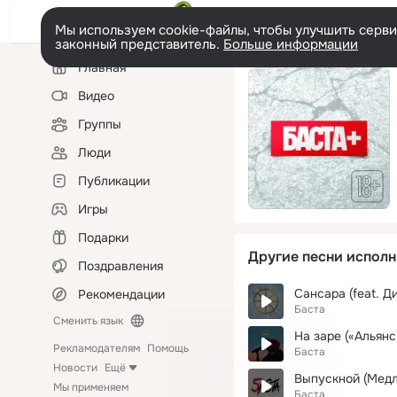
Мы используем cookie-файлы, чтобы улучшить сервис
законный представитель.
Больше информации
Левая
Главная
колонка
Видео
Группы
Люди
Публикации
Игры
Подарки
Другие песни исполн
Поздравления
Рекомендации
Баста
Сменить язык
На заре («Альянс
Рекламодателям
Помощь
Баста
Новости
Ещё
Выпускной (Медл
Мы применяем
Баста