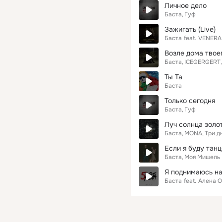
Личное дело
Баста
Гуф
Зажигать (Live)
Баста
feat.
VENERA
Возле дома твое
Баста
ICEGERGERT
Ты Та
Баста
Только сегодня
Баста
Гуф
Луч солнца золо
Баста
MONA
Три д
Если я буду тан
Баста
Моя Мишель
Я поднимаюсь н
Баста
feat.
Алена 