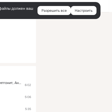
Войти
e-файлы должен ваш
Разрешить все
Настроить
Правая
колонка
Сансара (feat. Диана Арбенина, Александр Ф. Скляр, Сергей Бобунец, Sunsay, Скриптонит, Ант (25/17)
6:02
5:06
5:35