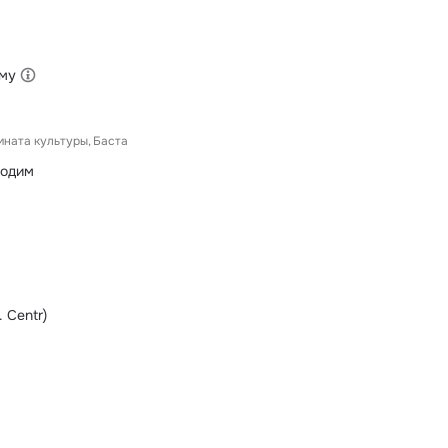
ыму
мната культуры
Баста
ходим
. Centr)