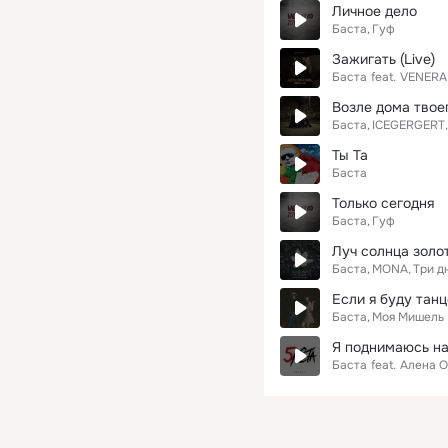
Личное дело
Баста
Гуф
Зажигать (Live)
Баста
feat.
VENERA
Возле дома твое
Баста
ICEGERGERT
Ты Та
Баста
Только сегодня
Баста
Гуф
Луч солнца золо
Баста
MONA
Три д
Если я буду тан
Баста
Моя Мишель
Я поднимаюсь н
Баста
feat.
Алена 