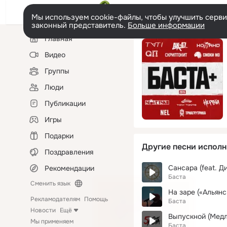
Мы используем cookie-файлы, чтобы улучшить сервис
законный представитель.
Больше информации
Левая
Главная
колонка
Видео
Группы
Люди
Публикации
Игры
Подарки
Другие песни исполн
Поздравления
Рекомендации
Баста
Сменить язык
На заре («Альянс
Рекламодателям
Помощь
Баста
Новости
Ещё
Выпускной (Медл
Мы применяем
Баста