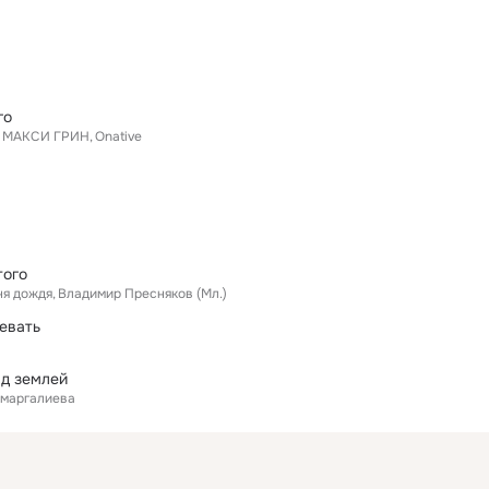
го
МАКСИ ГРИН
Onative
того
ня дождя
Владимир Пресняков (Мл.)
цевать
ад землей
Омаргалиева