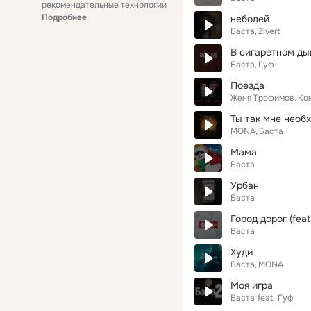
рекомендательные технологии
Подробнее
неболей
Баста
Zivert
В сигаретном д
Баста
Гуф
Поезда
Женя Трофимов
Ко
Ты так мне необ
MONA
Баста
Мама
Баста
Урбан
Баста
Город дорог (feat
Баста
Худи
Баста
MONA
Моя игра
Баста
feat.
Гуф