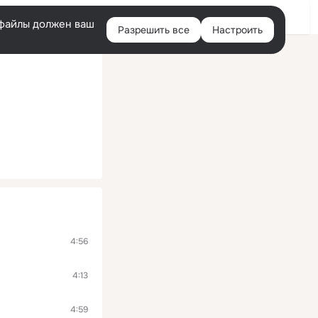
Войти
e-файлы должен ваш
Разрешить все
Настроить
Правая
колонка
4:56
4:13
4:59