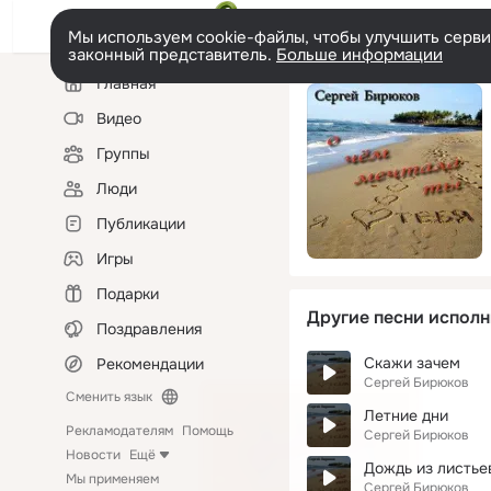
Мы используем cookie-файлы, чтобы улучшить сервис
законный представитель.
Больше информации
Левая
Главная
колонка
Видео
Группы
Люди
Публикации
Игры
Подарки
Другие песни исполн
Поздравления
Скажи зачем
Рекомендации
Сергей Бирюков
Сменить язык
Летние дни
Рекламодателям
Помощь
Сергей Бирюков
Новости
Ещё
Дождь из листье
Мы применяем
Сергей Бирюков