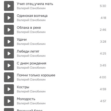
Учил отец,учила мать
5:30
Валерий Ознобихин
Одинокая волчица
4:18
Валерий Ознобихин
Облака в реке
2:46
Валерий Ознобихин
Удачи
3:28
Валерий Ознобихин
Лебеди летят
4:25
Валерий Ознобихин
С днем рождения
3:45
Валерий Ознобихин
Помни только хорошее
4:00
Валерий Ознобихин
Костры
4:59
Валерий Ознобихин
Молодость
4:57
Валерий Ознобихин
Весенний блюз