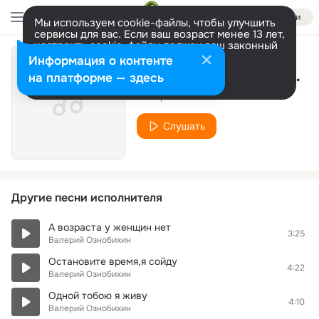
Войти
Мы используем cookie-файлы, чтобы улучшить
сервисы для вас. Если ваш возраст менее 13 лет,
настроить cookie-файлы должен ваш законный
представитель.
Больше информации
Информация о контенте
Не бойся выглядеть смешно
Разрешить все
Настроить
на платформе — здесь
Валерий Ознобихин
Слушать
Другие песни исполнителя
А возраста у женщин нет
3:25
Валерий Ознобихин
Остановите время,я сойду
4:22
Валерий Ознобихин
Одной тобою я живу
4:10
Валерий Ознобихин