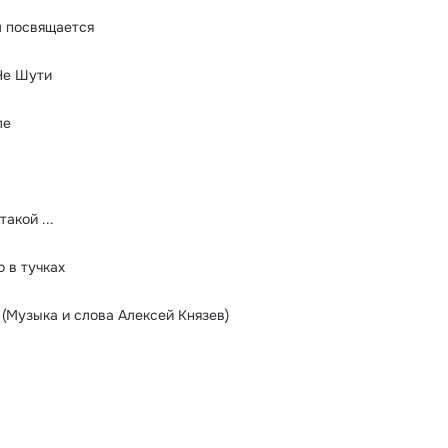
м посвящается
Не Шути
ле
такой ...
 в тучках
 (Музыка и слова Алексей Князев)