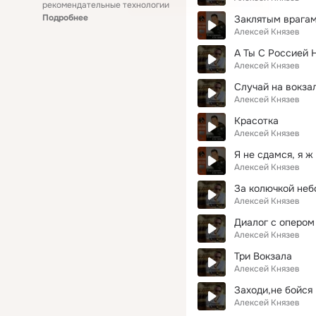
рекомендательные технологии
Подробнее
Заклятым врага
Алексей Князев
А Ты С Россией 
Алексей Князев
Случай на вокза
Алексей Князев
Красотка
Алексей Князев
Я не сдамся, я ж 
Алексей Князев
За колючкой небо
Алексей Князев
Диалог с опером
Алексей Князев
Три Вокзала
Алексей Князев
Заходи,не бойся
Алексей Князев