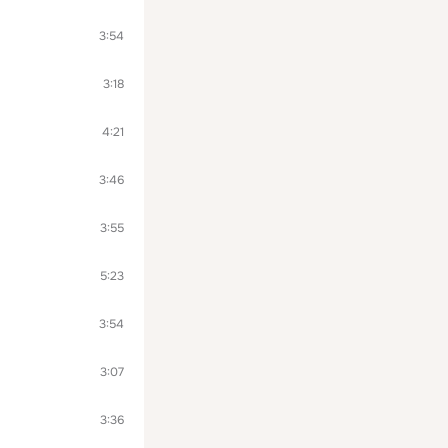
3:54
3:18
4:21
3:46
3:55
5:23
3:54
3:07
3:36