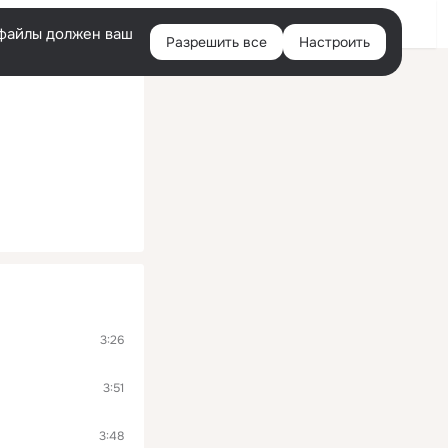
Войти
e-файлы должен ваш
Разрешить все
Настроить
Правая
колонка
3:26
3:51
3:48