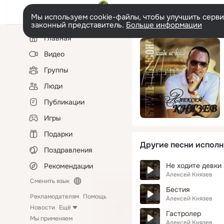
Мы используем cookie-файлы, чтобы улучшить сервис
законный представитель.
Больше информации
Левая
Главная
колонка
Видео
Группы
Люди
Публикации
Игры
Подарки
Другие песни исполн
Поздравления
Не ходите девки
Рекомендации
Алексей Князев
Сменить язык
Бестия
Рекламодателям
Помощь
Алексей Князев
Новости
Ещё
Гастролер
Мы применяем
Алексей Князев