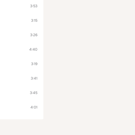
3:53
3:15
3:26
4:40
3:19
3:41
3:45
4:01