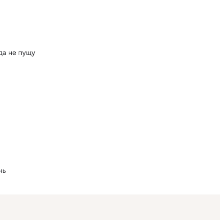
да не пущу
нь