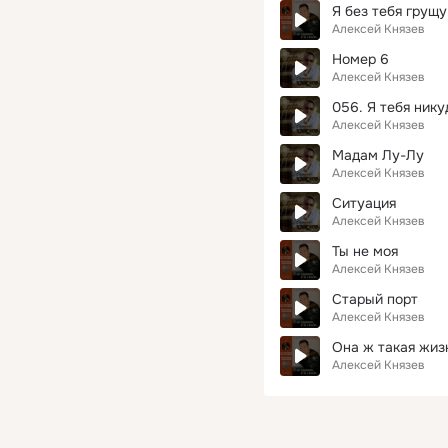
Я без тебя грущу
Алексей Князев
Номер 6
Алексей Князев
056. Я тебя нику
Алексей Князев
Мадам Лу-Лу
Алексей Князев
Ситуация
Алексей Князев
Ты не моя
Алексей Князев
Старый порт
Алексей Князев
Она ж такая жиз
Алексей Князев