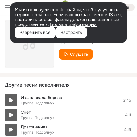
Войти
Мы используем cookie-файлы, чтобы улучшить
сервисы для вас. Если ваш возраст менее 13 лет,
настроить cookie-файлы должен ваш законный
представитель.
Больше информации
Снится мне
Разрешить все
Настроить
Группа Подсолнух
Слушать
Другие песни исполнителя
И заплакала береза
2:45
Группа Подсолнух
Снег
4:11
Группа Подсолнух
Драгоценная
4:19
Группа Подсолнух