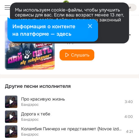
Войти
Мы используем cookie-файлы, чтобы улучшить
сервисы для вас. Если ваш возраст менее 13 лет,
настроить cookie-файлы должен ваш законный
представитель.
Больше информации
Информация о контенте
Коламбия Пикчерз (Rakurs Radio Edit)
Разрешить все
Настроить
на платформе — здесь
Бандэрос
Слушать
Другие песни исполнителя
Про красивую жизнь
3:40
Бандэрос
Дорога к тебе
4:00
Бандэрос
Коламбия Пикчерз не представляет (Novoe izdanie)
4:21
Бандэрос