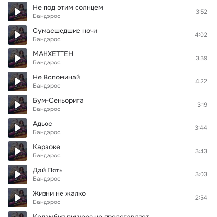
Не под этим солнцем
3:52
Бандэрос
Сумасшедшие ночи
4:02
Бандэрос
МАНХЕТТЕН
3:39
Бандэрос
Не Вспоминай
4:22
Бандэрос
Бум-Сеньорита
3:19
Бандэрос
Адьос
3:44
Бандэрос
Караоке
3:43
Бандэрос
Дай Пять
3:03
Бандэрос
Жизни не жалко
2:54
Бандэрос
Коламбия пикчерз не представляет