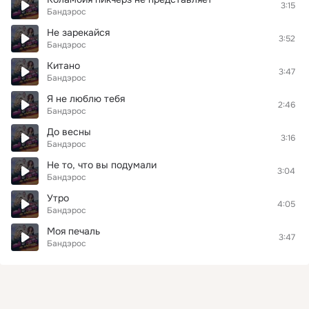
3:15
Бандэрос
Не зарекайся
3:52
Бандэрос
Китано
3:47
Бандэрос
Я не люблю тебя
2:46
Бандэрос
До весны
3:16
Бандэрос
Не то, что вы подумали
3:04
Бандэрос
Утро
4:05
Бандэрос
Моя печаль
3:47
Бандэрос